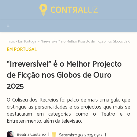
Resultados
da
pesquisa
-
sidebar
Início
-
Em Portugal
-
“Irreversível” é o Melhor Projecto de Ficção nos Globos de Ouro
Post
EM PORTUGAL
category:
“Irreversível” é o Melhor Projecto
de Ficção nos Globos de Ouro
2025
O Coliseu dos Recreios foi palco de mais uma gala, que
distingue as personalidades e os projectos que mais se
destacaram em categorias como o Teatro e o
Entretenimento, além da televisão.
Post
Beatriz Caetano
Artigo
Setembro 30, 2025 09:17