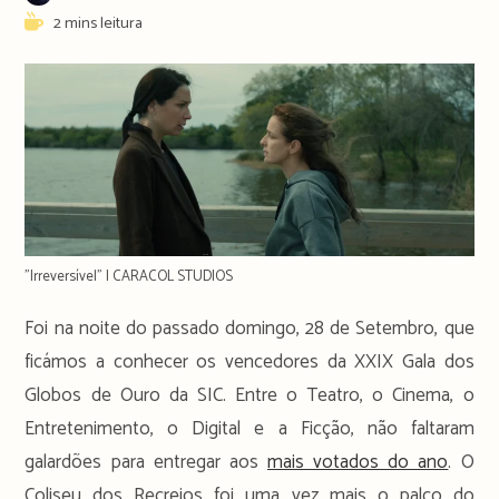
author:
publicado:
Reading
2 mins leitura
time:
"Irreversível" | CARACOL STUDIOS
Foi na noite do passado domingo, 28 de Setembro, que
ficámos a conhecer os vencedores da XXIX Gala dos
Globos de Ouro da SIC. Entre o Teatro, o Cinema, o
Entretenimento, o Digital e a Ficção, não faltaram
galardões para entregar aos
mais votados do ano
. O
Coliseu dos Recreios foi uma vez mais o palco do