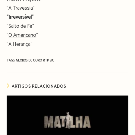
“
A Travessia
“
“
Irreversível
“
“
Salto de Fé
“
“
O Americano
“
“A Herança”
TAGS:
GLOBOS DE OURO
RTP
SIC
ARTIGOS RELACIONADOS