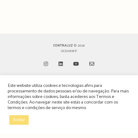
CONTRALUZ
© 2026
OCEANWP
Opens
Opens
Opens
Opens
Este website utiliza cookies e tecnologias afins para
in
in
in
in
TERMOS, CONDIÇÕES & POLÍTICA DE PRIVACIDADE
processamento de dados pessoais e/ou de navegação. Para mais
a
a
a
a
informações sobre cookies, basta acederes aos
Termos e
ESTATUTO EDITORIAL
Condições
. Ao navegar neste site estás a concordar com os
new
new
new
new
termos e condições de serviço do mesmo.
tab
tab
tab
tab
POLÍTICA DE PUBLICIDADE E ANÚNCIOS
Aceitar
CONTACTOS