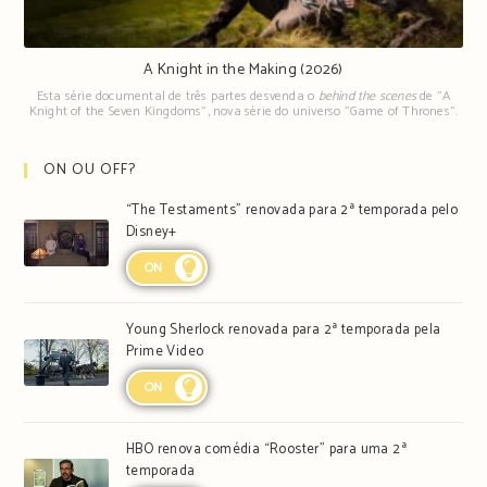
A Knight in the Making (2026)
Esta série documental de três partes desvenda o
behind the scenes
de "A
Knight of the Seven Kingdoms", nova série do universo "Game of Thrones".
ON OU OFF?
“The Testaments” renovada para 2ª temporada pelo
Disney+
ON
Young Sherlock renovada para 2ª temporada pela
Prime Video
ON
HBO renova comédia “Rooster” para uma 2ª
temporada