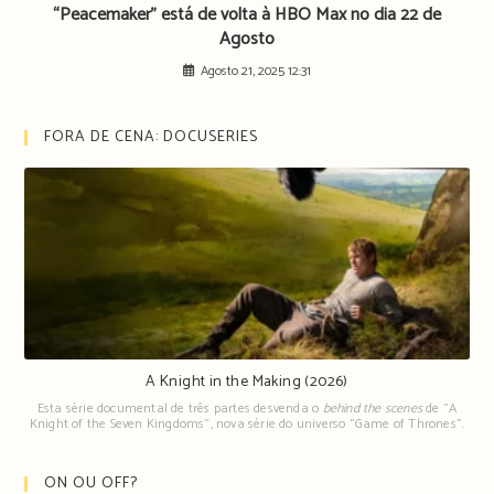
“Peacemaker” está de volta à HBO Max no dia 22 de
Agosto
Agosto 21, 2025 12:31
FORA DE CENA: DOCUSERIES
A Knight in the Making (2026)
Esta série documental de três partes desvenda o
behind the scenes
de "A
Knight of the Seven Kingdoms", nova série do universo "Game of Thrones".
ON OU OFF?