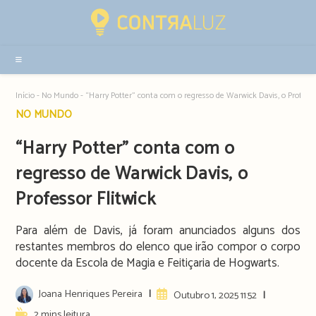
Resultados
da
pesquisa
-
sidebar
Início
-
No Mundo
-
“Harry Potter” conta com o regresso de Warwick Davis, o Professo
Post
NO MUNDO
category:
“Harry Potter” conta com o
regresso de Warwick Davis, o
Professor Flitwick
Para além de Davis, já foram anunciados alguns dos
restantes membros do elenco que irão compor o corpo
docente da Escola de Magia e Feitiçaria de Hogwarts.
Post
Joana Henriques Pereira
Artigo
Outubro 1, 2025 11:52
author:
publicado:
Reading
2 mins leitura