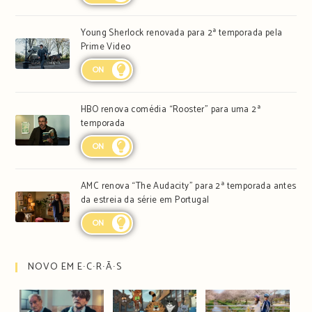
Young Sherlock renovada para 2ª temporada pela
Prime Video
ON
HBO renova comédia “Rooster” para uma 2ª
temporada
ON
AMC renova “The Audacity” para 2ª temporada antes
da estreia da série em Portugal
ON
NOVO EM E∙C∙R∙Ã∙S