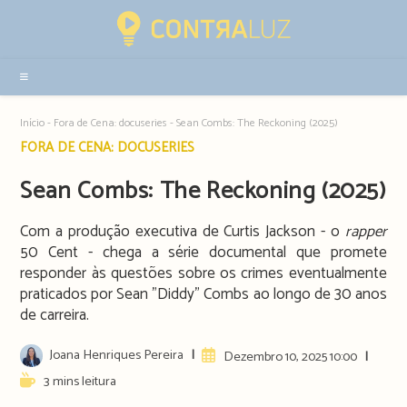
Resultados
da
pesquisa
-
sidebar
Início
-
Fora de Cena: docuseries
-
Sean Combs: The Reckoning (2025)
Post
FORA DE CENA: DOCUSERIES
category:
Sean Combs: The Reckoning (2025)
Com a produção executiva de Curtis Jackson - o
rapper
50 Cent - chega a série documental que promete
responder às questões sobre os crimes eventualmente
praticados por Sean "Diddy" Combs ao longo de 30 anos
de carreira.
Post
Joana Henriques Pereira
Artigo
Dezembro 10, 2025 10:00
author:
publicado:
Reading
3 mins leitura
time: