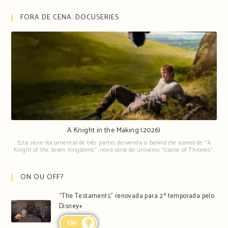
FORA DE CENA: DOCUSERIES
A Knight in the Making (2026)
Esta série documental de três partes desvenda o
behind the scenes
de "A
Knight of the Seven Kingdoms", nova série do universo "Game of Thrones".
ON OU OFF?
“The Testaments” renovada para 2ª temporada pelo
Disney+
ON