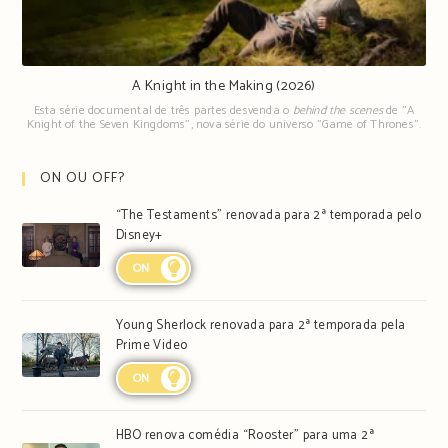
A Knight in the Making (2026)
Esta série documental de três partes desvenda o
behind the scenes
de "A
Knight of the Seven Kingdoms", nova série do universo "Game of Thrones".
ON OU OFF?
“The Testaments” renovada para 2ª temporada pelo
Disney+
ON
Young Sherlock renovada para 2ª temporada pela
Prime Video
ON
HBO renova comédia “Rooster” para uma 2ª