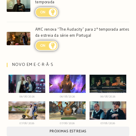
temporada
ON
AMC renova “The Audacity” para 2ª temporada antes
da estreia da série em Portugal
ON
NOVO EM E∙C∙R∙Ã∙S
06/08/2026
06/08/2026
06/08/2026
07/08/2026
07/08/2026
07/08/2026
PRÓXIMAS ESTREIAS