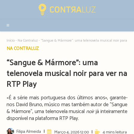
Resultados
da
pesquisa
-
sidebar
Início
-
Na Contraluz
-
“Sangue & Mármore”: uma telenovela musical noir para ver 
Post
NA CONTRALUZ
category:
“Sangue & Mármore”: uma
telenovela musical noir para ver na
RTP Play
«É a série mais portuguesa dos últimos anos», garante-
nos David Bruno, músico mas também autor de "Sangue
& Mármore", uma telenovela musical
noir
já inteiramente
disponível na plataforma RTP Play.
Post
Filipa Almeida
Artigo
Reading
Março 4, 2026 12:00
4 mins leitura