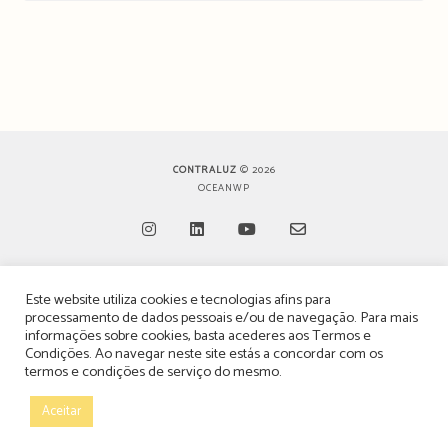
CONTRALUZ
© 2026
OCEANWP
Opens
Opens
Opens
Opens
Este website utiliza cookies e tecnologias afins para
in
in
in
in
TERMOS, CONDIÇÕES & POLÍTICA DE PRIVACIDADE
processamento de dados pessoais e/ou de navegação. Para mais
a
a
a
a
informações sobre cookies, basta acederes aos
Termos e
ESTATUTO EDITORIAL
Condições
. Ao navegar neste site estás a concordar com os
new
new
new
new
termos e condições de serviço do mesmo.
tab
tab
tab
tab
POLÍTICA DE PUBLICIDADE E ANÚNCIOS
Aceitar
CONTACTOS