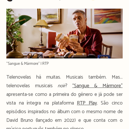
author:
publicado:
time:
"Sangue & Mármore" | RTP
Telenovelas há muitas. Musicais também. Mas…
telenovelas musicais
noir
?
“Sangue & Mármore”
apresenta-se como a primeira do género e já pode ser
vista na íntegra na plataforma
RTP Play
. São cinco
episódios inspirados no álbum com o mesmo nome de
David Bruno (lançado em 2022) e que conta com o
músico português também no elenco.