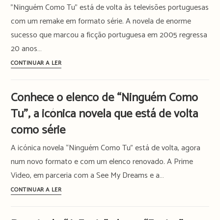
"Ninguém Como Tu" está de volta às televisões portuguesas
na
OPTO
com um remake em formato série. A novela de enorme
sucesso que marcou a ficção portuguesa em 2005 regressa
20 anos…
Já
CONTINUAR A LER
podes
ver
Conhece o elenco de “Ninguém Como
o
Tu”, a icónica novela que está de volta
remake
da
como série
novela
A icónica novela “Ninguém Como Tu” está de volta, agora
“Ninguém
Como
num novo formato e com um elenco renovado. A Prime
Tu”
Video, em parceria com a See My Dreams e a…
na
Conhece
CONTINUAR A LER
TVI
o
e
elenco