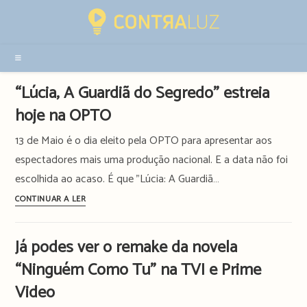
Resultados
da
pesquisa
-
sidebar
“Lúcia, A Guardiã do Segredo” estreia
hoje na OPTO
13 de Maio é o dia eleito pela OPTO para apresentar aos
espectadores mais uma produção nacional. E a data não foi
escolhida ao acaso. É que "Lúcia: A Guardiã…
“Lúcia,
CONTINUAR A LER
A
Guardiã
Já podes ver o remake da novela
do
“Ninguém Como Tu” na TVI e Prime
Segredo”
estreia
Video
hoje