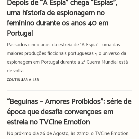
Depois de “A Espia” chega “Espias”,
Prime
de
Video
uma história de espionagem no
“Ninguém
Como
feminino durante os anos 40 em
Tu”,
Portugal
a
icónica
Passados cinco anos da estreia de "A Espia" - uma das
novela
maiores produções ficcionais portuguesas -, o universo da
que
espionagem em Portugal durante a 2ª Guerra Mundial está
está
de volta…
de
Depois
CONTINUAR A LER
volta
de
como
“A
série
“Beguinas – Amores Proibidos”: série de
Espia”
época que desafia convenções em
chega
“Espias”,
estreia no TVCine Emotion
uma
No próximo dia 26 de Agosto, às 22h10, o TVCine Emotion
história