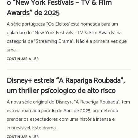
o “New York Festivals – TV & Film
Bronze
para
Awards” de 2025
casa
A série portuguesa "Os Eleitos"está nomeada para um
no
New
galardão do "New York Festivals - TV & Film Awards" na
York
categoria de "Streaming Drama". Não é a primeira vez que
Festivals
uma…
–
Há
CONTINUAR A LER
TV
uma
&
série
Film
Disney+ estreia “A Rapariga Roubada”,
portuguesa
Awards
um thriller psicológico de alto risco
nomeada
para
A nova série original do Disney+, "A Rapariga Roubada", tem
o
estreia marcada para 16 de Abril de 2025, prometendo
“New
prender os espectadores com uma história intensa e
York
imprevisível. Este drama…
Festivals
–
Disney+
CONTINUAR A LER