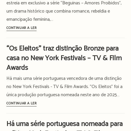
de
estreia em exclusivo a série “Beguinas – Amores Proibidos”,
espionagem
um drama histórico que combina romance, rebeldia e
no
emancipação feminina,…
feminino
“Beguinas
CONTINUAR A LER
durante
–
os
Amores
anos
“Os Eleitos” traz distinção Bronze para
Proibidos”:
40
casa no New York Festivals – TV & Film
série
em
de
Awards
Portugal
época
Há mais uma série portuguesa vencedora de uma distinção
que
desafia
no New York Festivals - TV & Film Awards. "Os Eleitos" foi a
convenções
única produção portuguesa nomeada neste ano de 2025…
em
“Os
CONTINUAR A LER
estreia
Eleitos”
no
traz
Há uma série portuguesa nomeada para
TVCine
distinção
Emotion