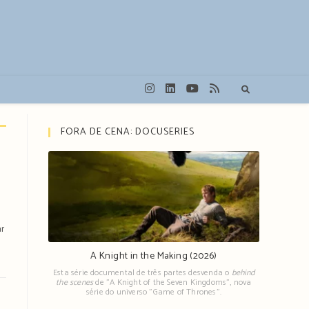
FORA DE CENA: DOCUSERIES
ar
A Knight in the Making (2026)
Esta série documental de três partes desvenda o
behind
the scenes
de "A Knight of the Seven Kingdoms", nova
série do universo "Game of Thrones".