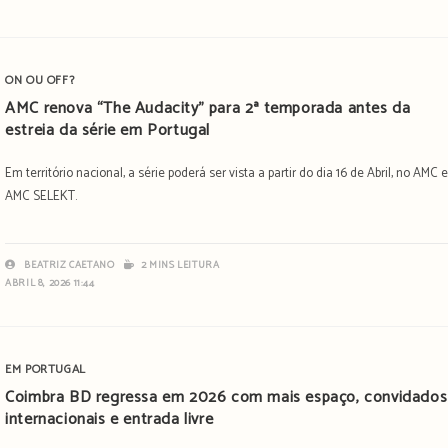
ON OU OFF?
AMC renova “The Audacity” para 2ª temporada antes da
estreia da série em Portugal
Em território nacional, a série poderá ser vista a partir do dia 16 de Abril, no AMC 
AMC SELEKT.
BEATRIZ CAETANO
2 MINS LEITURA
ABRIL 8, 2026 11:44
EM PORTUGAL
Coimbra BD regressa em 2026 com mais espaço, convidados
internacionais e entrada livre