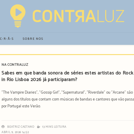
∙C∙R∙Ã∙S
SOBRE NÓS
NA CONTRALUZ
Sabes em que banda sonora de séries estes artistas do Rock
in Rio Lisboa 2026 já participaram?
"The Vampire Diaries", "Gossip Girl", "Supernatural", "Riverdale" ou "Arcane" são
alguns dos títulos que contam com músicas de bandas e cantores que vão pass
por Portugal este Verão.
BEATRIZ CAETANO
13 MINS LEITURA
ABRIL 9, 2026 14:52