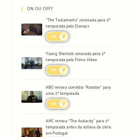
ON OU OFF?
“The Testaments” renovada para 2ª
temporada pelo Disney+
ON
e
Young Sherlock renovada para 2ª
temporada pela Prime Video
ON
HBO renova comédia “Rooster” para
uma 2ª temporada
ON
AMC renova “The Audacity” para 2ª
temporada antes da estreia da série
em Portugal