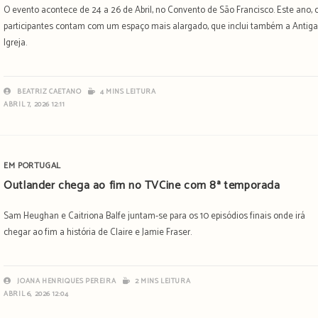
O evento acontece de 24 a 26 de Abril, no Convento de São Francisco. Este ano, 
participantes contam com um espaço mais alargado, que inclui também a Antig
Igreja.
BEATRIZ CAETANO
4 MINS LEITURA
ABRIL 7, 2026 12:11
EM PORTUGAL
Outlander chega ao fim no TVCine com 8ª temporada
Sam Heughan e Caitriona Balfe juntam-se para os 10 episódios finais onde irá
chegar ao fim a história de Claire e Jamie Fraser.
JOANA HENRIQUES PEREIRA
2 MINS LEITURA
ABRIL 6, 2026 12:04