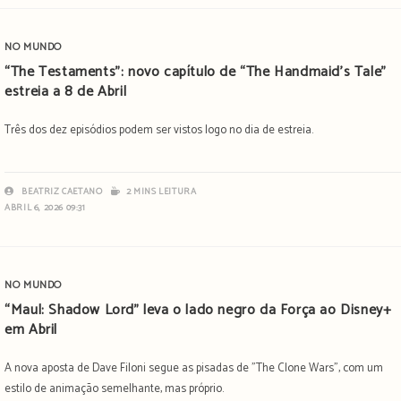
NO MUNDO
“The Testaments”: novo capítulo de “The Handmaid’s Tale”
estreia a 8 de Abril
Três dos dez episódios podem ser vistos logo no dia de estreia.
BEATRIZ CAETANO
2 MINS LEITURA
ABRIL 6, 2026 09:31
NO MUNDO
“Maul: Shadow Lord” leva o lado negro da Força ao Disney+
em Abril
A nova aposta de Dave Filoni segue as pisadas de "The Clone Wars", com um
estilo de animação semelhante, mas próprio.