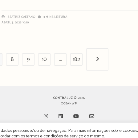
BEATRIZ CAETANO
3 MINS LEITURA
ABRIL 3, 2026 10:10
8
9
10
…
182
Próxima página
CONTRALUZ
© 2026
OCEANWP
de dados pessoais e/ou de navegação. Para mais informações sobre cookies,
Opens
Opens
Opens
Opens
oncordar com os termos e condições de serviço do mesmo.