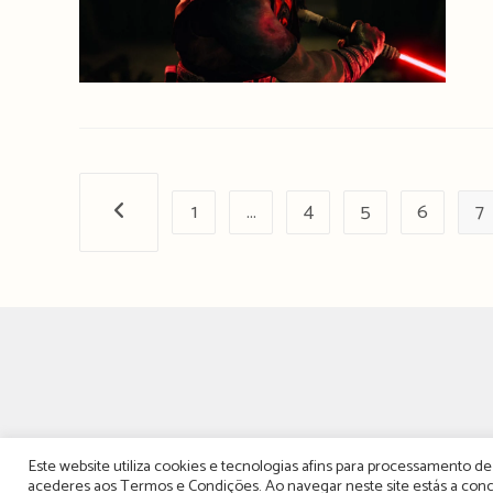
1
…
4
5
6
7
Página anterior
Este website utiliza cookies e tecnologias afins para processamento 
acederes aos
Termos e Condições
. Ao navegar neste site estás a c