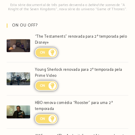
Esta série documental de três partes desvenda o
behind the scenes
de "A
Knight of the Seven Kingdoms", nova série do universo "Game of Thrones".
ON OU OFF?
“The Testaments” renovada para 2ª temporada pelo
Disney+
ON
Young Sherlock renovada para 2ª temporada pela
Prime Video
ON
HBO renova comédia “Rooster” para uma 2ª
temporada
ON