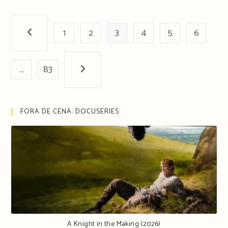
1
2
3
4
5
6
Página anterior
…
83
Próxima página
FORA DE CENA: DOCUSERIES
A Knight in the Making (2026)