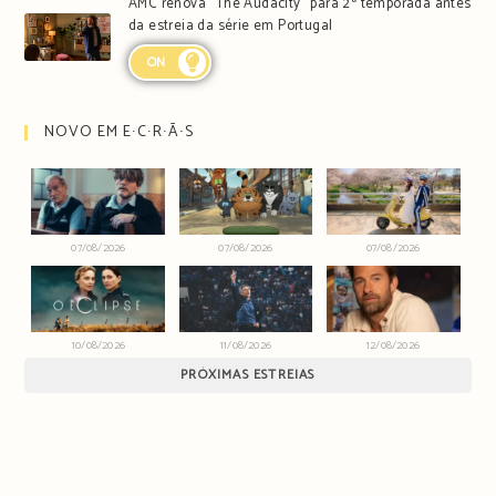
AMC renova “The Audacity” para 2ª temporada antes
da estreia da série em Portugal
ON
NOVO EM E∙C∙R∙Ã∙S
07/08/2026
07/08/2026
07/08/2026
10/08/2026
11/08/2026
12/08/2026
PRÓXIMAS ESTREIAS