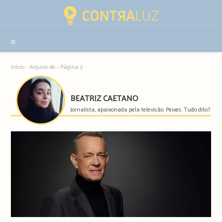
Resultados
da
pesquisa
-
sidebar
Início
-
Arquivo de
-
Página 3
BEATRIZ CAETANO
Jornalista, apaixonada pela televisão. Peixes. Tudo dito?