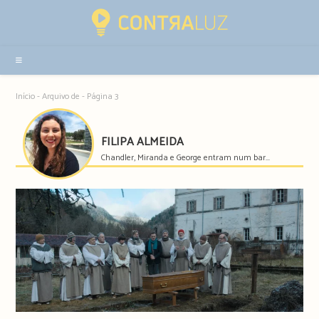
Resultados
da
pesquisa
-
sidebar
Início
-
Arquivo de
-
Página 3
FILIPA ALMEIDA
Chandler, Miranda e George entram num bar...