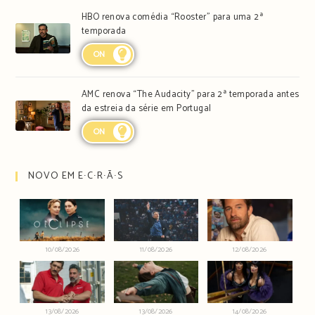
HBO renova comédia “Rooster” para uma 2ª
temporada
ON
AMC renova “The Audacity” para 2ª temporada antes
da estreia da série em Portugal
ON
NOVO EM E∙C∙R∙Ã∙S
10/08/2026
11/08/2026
12/08/2026
13/08/2026
13/08/2026
14/08/2026