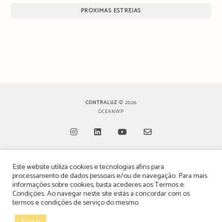
PRÓXIMAS ESTREIAS
CONTRALUZ
© 2026
OCEANWP
Opens
Opens
Opens
Opens
Este website utiliza cookies e tecnologias afins para
in
in
in
in
TERMOS, CONDIÇÕES & POLÍTICA DE PRIVACIDADE
processamento de dados pessoais e/ou de navegação. Para mais
a
a
a
a
informações sobre cookies, basta acederes aos
Termos e
ESTATUTO EDITORIAL
Condições
. Ao navegar neste site estás a concordar com os
new
new
new
new
termos e condições de serviço do mesmo.
tab
tab
tab
tab
POLÍTICA DE PUBLICIDADE E ANÚNCIOS