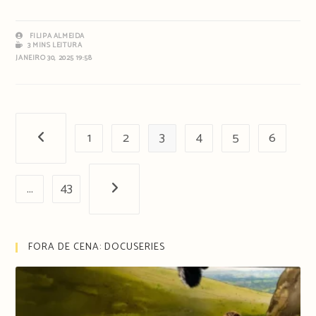
FILIPA ALMEIDA
3 MINS LEITURA
JANEIRO 30, 2025 19:58
1
2
3
4
5
6
Página anterior
…
43
Próxima página
FORA DE CENA: DOCUSERIES