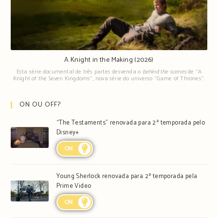
A Knight in the Making (2026)
Esta série documental de três partes desvenda o
behind the scenes
de "A
Knight of the Seven Kingdoms", nova série do universo "Game of Thrones".
ON OU OFF?
“The Testaments” renovada para 2ª temporada pelo
Disney+
ON
Young Sherlock renovada para 2ª temporada pela
Prime Video
ON