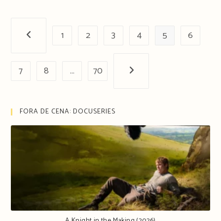
1
2
3
4
5
6
Página anterior
7
8
…
70
Próxima página
FORA DE CENA: DOCUSERIES
A Knight in the Making (2026)