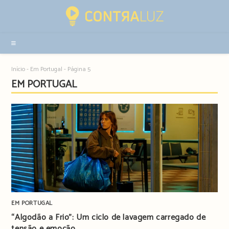
Resultados
da
pesquisa
-
sidebar
Início
-
Em Portugal
-
Página 5
EM PORTUGAL
EM PORTUGAL
“Algodão a Frio”: Um ciclo de lavagem carregado de
tensão e emoção