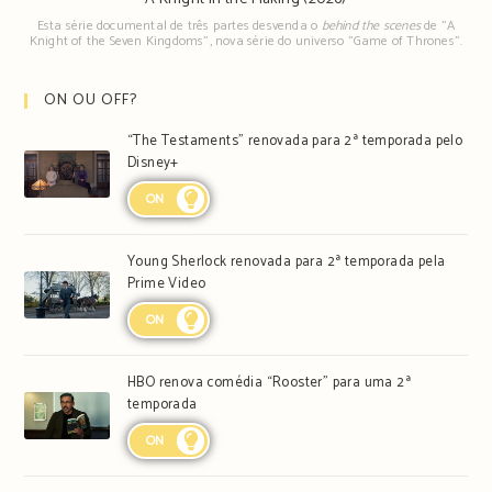
Esta série documental de três partes desvenda o
behind the scenes
de "A
Knight of the Seven Kingdoms", nova série do universo "Game of Thrones".
ON OU OFF?
“The Testaments” renovada para 2ª temporada pelo
Disney+
ON
Young Sherlock renovada para 2ª temporada pela
Prime Video
ON
HBO renova comédia “Rooster” para uma 2ª
temporada
ON