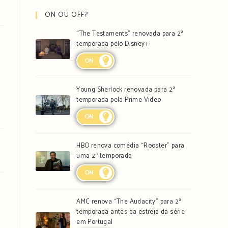
ON OU OFF?
“The Testaments” renovada para 2ª
temporada pelo Disney+
ON
Young Sherlock renovada para 2ª
temporada pela Prime Video
ON
HBO renova comédia “Rooster” para
uma 2ª temporada
ON
AMC renova “The Audacity” para 2ª
temporada antes da estreia da série
em Portugal