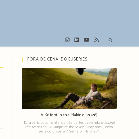
FORA DE CENA: DOCUSERIES
A Knight in the Making (2026)
Esta série documental de três partes desvenda o
behind
the scenes
de "A Knight of the Seven Kingdoms", nova
série do universo "Game of Thrones".