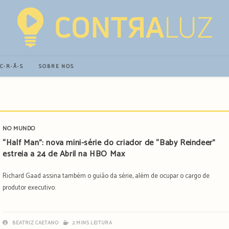
∙C∙R∙Ã∙S
SOBRE NÓS
NO MUNDO
“Half Man”: nova mini-série do criador de “Baby Reindeer”
estreia a 24 de Abril na HBO Max
Richard Gaad assina também o guião da série, além de ocupar o cargo de
produtor executivo.
BEATRIZ CAETANO
2 MINS LEITURA