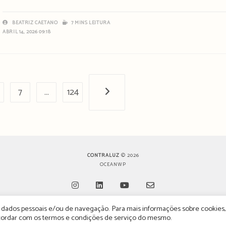
BEATRIZ CAETANO
7 MINS LEITURA
ABRIL 14, 2026 09:18
7
…
124
Próxima página
CONTRALUZ
© 2026
OCEANWP
de dados pessoais e/ou de navegação. Para mais informações sobre cookies,
Opens
Opens
Opens
Opens
oncordar com os termos e condições de serviço do mesmo.
in
in
in
in