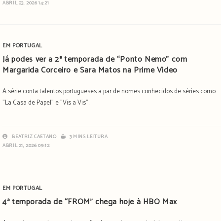
ABRIL 23, 2026 14:21
EM PORTUGAL
Já podes ver a 2ª temporada de “Ponto Nemo” com
Margarida Corceiro e Sara Matos na Prime Video
A série conta talentos portugueses a par de nomes conhecidos de séries como
"La Casa de Papel" e "Vis a Vis".
BEATRIZ CAETANO
3 MINS LEITURA
ABRIL 21, 2026 09:12
EM PORTUGAL
4ª temporada de “FROM” chega hoje à HBO Max