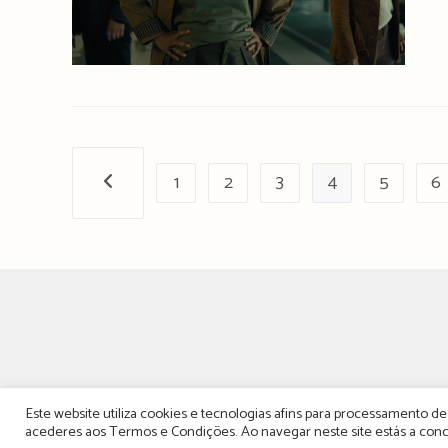
1
2
3
4
5
6
Página anterior
Este website utiliza cookies e tecnologias afins para processamento 
acederes aos
Termos e Condições
. Ao navegar neste site estás a c