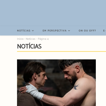
Resultados
da
pesquisa
-
sidebar
NOTÍCIAS
EM PERSPECTIVA
ON OU OFF?
E
Início
-
Notícias
-
Página 4
NOTÍCIAS