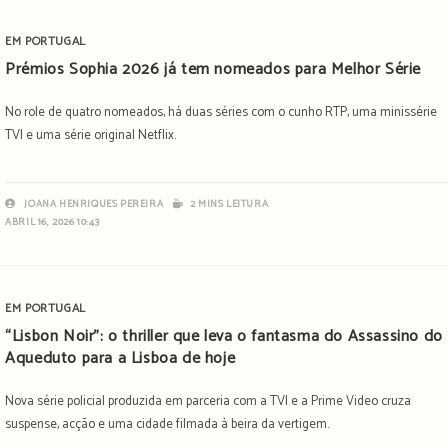
EM PORTUGAL
Prémios Sophia 2026 já tem nomeados para Melhor Série
No role de quatro nomeados, há duas séries com o cunho RTP, uma minissérie
TVI e uma série original Netflix.
JOANA HENRIQUES PEREIRA
2 MINS LEITURA
ABRIL 16, 2026 10:43
EM PORTUGAL
“Lisbon Noir”: o thriller que leva o fantasma do Assassino do
Aqueduto para a Lisboa de hoje
Nova série policial produzida em parceria com a TVI e a Prime Video cruza
suspense, acção e uma cidade filmada à beira da vertigem.