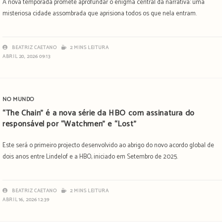
A nova temporada promete aprofundar o enigma central da narrativa: uma
misteriosa cidade assombrada que aprisiona todos os que nela entram.
BEATRIZ CAETANO
2 MINS LEITURA
ABRIL 20, 2026 09:13
NO MUNDO
“The Chain” é a nova série da HBO com assinatura do
responsável por “Watchmen” e “Lost”
Este será o primeiro projecto desenvolvido ao abrigo do novo acordo global de
dois anos entre Lindelof e a HBO, iniciado em Setembro de 2025.
BEATRIZ CAETANO
2 MINS LEITURA
ABRIL 16, 2026 12:39