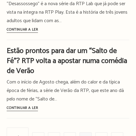
“Desassossego” é a nova série da RTP Lab que já pode ser
as
desdobra
vista na íntegra na RTP Play. Esta é a história de três jovens
segundas-
a
adultos que lidam com as…
feiras
realidade
em
“Desassossego”:
CONTINUAR A LER
5
série
RTP
Estão prontos para dar um “Salto de
Lab
Fé”? RTP volta a apostar numa comédia
fala
sobre
de Verão
os
Com o início de Agosto chega, além do calor e da típica
desafios
da
época de férias, a série de Verão da RTP, que este ano dá
nova
pelo nome de “Salto de…
geração
Estão
CONTINUAR A LER
prontos
para
dar