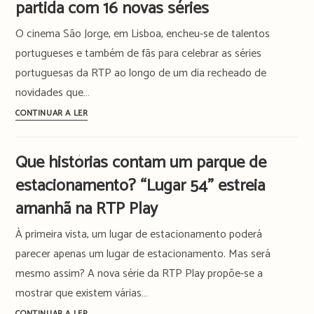
partida com 16 novas séries
na
O cinema São Jorge, em Lisboa, encheu-se de talentos
RTP
para
portugueses e também de fãs para celebrar as séries
fazer
portuguesas da RTP ao longo de um dia recheado de
magia
novidades que…
e
Portugal
CONTINUAR A LER
«questionar
está
perspectivas»
«no
Que histórias contam um parque de
campeonato
estacionamento? “Lugar 54” estreia
mundial
da
amanhã na RTP Play
ficção»
À primeira vista, um lugar de estacionamento poderá
e
a
parecer apenas um lugar de estacionamento. Mas será
RTP
mesmo assim? A nova série da RTP Play propõe-se a
já
mostrar que existem várias…
deu
Que
CONTINUAR A LER