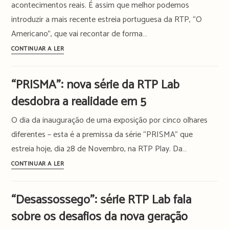
aterra
acontecimentos reais. É assim que melhor podemos
na
introduzir a mais recente estreia portuguesa da RTP, “O
RTP
Americano”, que vai recontar de forma…
com
“O
CONTINUAR A LER
6
Americano”,
episódios
a
sobre
“PRISMA”: nova série da RTP Lab
nova
uma
desdobra a realidade em 5
série
viagem
da
épica
O dia da inauguração de uma exposição por cinco olhares
RTP
diferentes – esta é a premissa da série “PRISMA” que
que
estreia hoje, dia 28 de Novembro, na RTP Play. Da…
promete
um
“PRISMA”:
CONTINUAR A LER
faroeste
nova
à
série
“Desassossego”: série RTP Lab fala
la
da
sobre os desafios da nova geração
tuga
RTP
todas
Lab