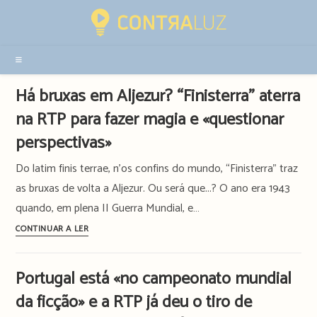
Resultados
da
pesquisa
-
sidebar
Há bruxas em Aljezur? “Finisterra” aterra
na RTP para fazer magia e «questionar
perspectivas»
Do latim finis terrae, n’os confins do mundo, “Finisterra” traz
as bruxas de volta a Aljezur. Ou será que...? O ano era 1943
quando, em plena II Guerra Mundial, e…
Há
CONTINUAR A LER
bruxas
em
Portugal está «no campeonato mundial
Aljezur?
da ficção» e a RTP já deu o tiro de
“Finisterra”
aterra