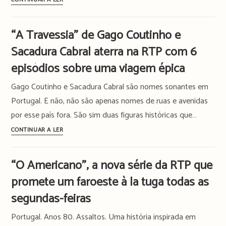
o
histórias
tiro
contam
de
“A Travessia” de Gago Coutinho e
um
partida
Sacadura Cabral aterra na RTP com 6
parque
com
de
episódios sobre uma viagem épica
16
estacionamento?
novas
Gago Coutinho e Sacadura Cabral são nomes sonantes em
“Lugar
séries
54”
Portugal. E não, não são apenas nomes de ruas e avenidas
estreia
por esse país fora. São sim duas figuras históricas que…
amanhã
“A
CONTINUAR A LER
na
Travessia”
RTP
de
“O Americano”, a nova série da RTP que
Play
Gago
promete um faroeste à la tuga todas as
Coutinho
e
segundas-feiras
Sacadura
Portugal. Anos 80. Assaltos. Uma história inspirada em
Cabral