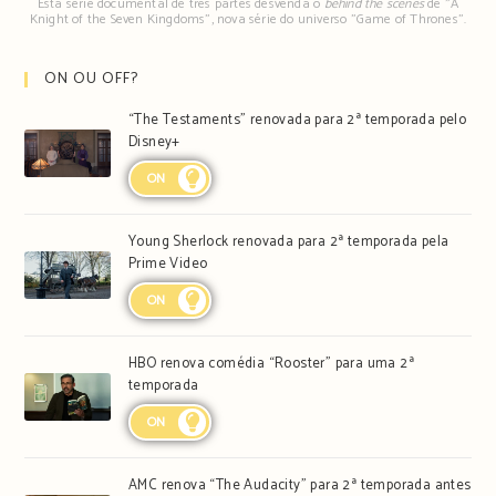
Esta série documental de três partes desvenda o
behind the scenes
de "A
Knight of the Seven Kingdoms", nova série do universo "Game of Thrones".
ON OU OFF?
“The Testaments” renovada para 2ª temporada pelo
Disney+
ON
Young Sherlock renovada para 2ª temporada pela
Prime Video
ON
HBO renova comédia “Rooster” para uma 2ª
temporada
ON
AMC renova “The Audacity” para 2ª temporada antes