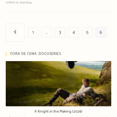
JUNHO 27, 2022 18:34
1
…
3
4
5
6
Página anterior
FORA DE CENA: DOCUSERIES
A Knight in the Making (2026)