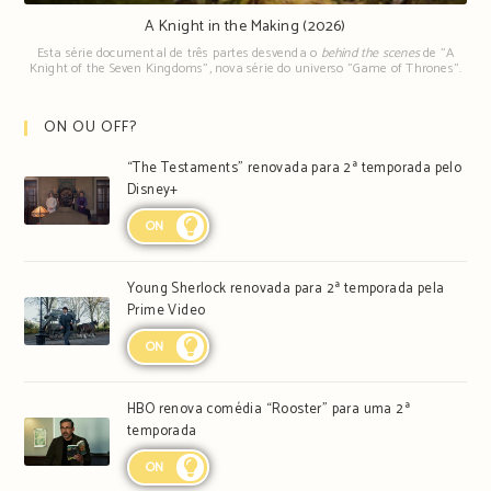
A Knight in the Making (2026)
Esta série documental de três partes desvenda o
behind the scenes
de "A
Knight of the Seven Kingdoms", nova série do universo "Game of Thrones".
ON OU OFF?
“The Testaments” renovada para 2ª temporada pelo
Disney+
ON
Young Sherlock renovada para 2ª temporada pela
Prime Video
ON
HBO renova comédia “Rooster” para uma 2ª
temporada
ON