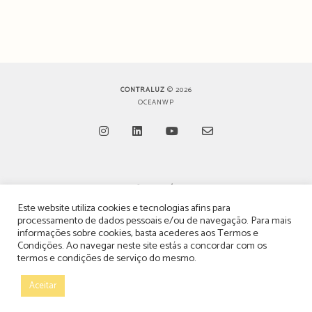
CONTRALUZ
© 2026
OCEANWP
Opens
Opens
Opens
Opens
in
in
in
in
TERMOS, CONDIÇÕES & POLÍTICA DE PRIVACIDADE
a
a
a
a
Este website utiliza cookies e tecnologias afins para
ESTATUTO EDITORIAL
processamento de dados pessoais e/ou de navegação. Para mais
new
new
new
new
informações sobre cookies, basta acederes aos
Termos e
tab
tab
tab
tab
POLÍTICA DE PUBLICIDADE E ANÚNCIOS
Condições
. Ao navegar neste site estás a concordar com os
termos e condições de serviço do mesmo.
CONTACTOS
Aceitar