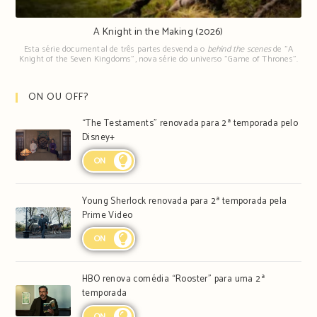
A Knight in the Making (2026)
Esta série documental de três partes desvenda o
behind the scenes
de "A
Knight of the Seven Kingdoms", nova série do universo "Game of Thrones".
ON OU OFF?
“The Testaments” renovada para 2ª temporada pelo
Disney+
ON
Young Sherlock renovada para 2ª temporada pela
Prime Video
ON
HBO renova comédia “Rooster” para uma 2ª
temporada
ON