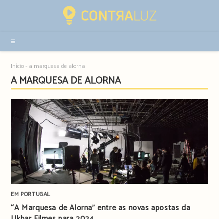
Resultados
da
pesquisa
-
sidebar
Início
-
a marquesa de alorna
A MARQUESA DE ALORNA
EM PORTUGAL
“A Marquesa de Alorna” entre as novas apostas da
Ukbar Filmes para 2024