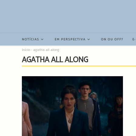
Resultados
da
pesquisa
-
sidebar
NOTÍCIAS
EM PERSPECTIVA
ON OU OFF?
E
Início
-
agatha all along
AGATHA ALL ALONG