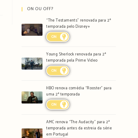
ON OU OFF?
“The Testaments” renovada para 2ª
temporada pelo Disney+
ON
Young Sherlock renovada para 2ª
temporada pela Prime Video
ON
HBO renova comédia “Rooster” para
uma 2ª temporada
ON
AMC renova “The Audacity” para 2ª
temporada antes da estreia da série
em Portugal