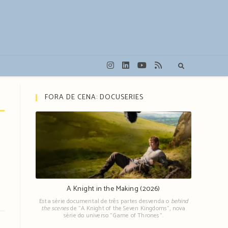
FORA DE CENA: DOCUSERIES
A Knight in the Making (2026)
Esta série documental de três partes desvenda o
behind
the scenes
de "A Knight of the Seven Kingdoms", nova
série do universo "Game of Thrones".