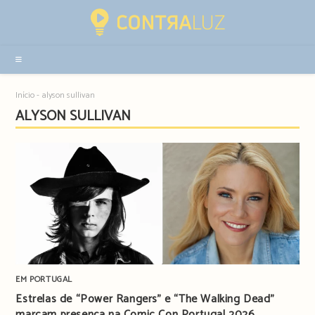
Resultados
da
pesquisa
-
sidebar
Início
-
alyson sullivan
ALYSON SULLIVAN
EM PORTUGAL
Estrelas de “Power Rangers” e “The Walking Dead”
marcam presença na Comic Con Portugal 2026