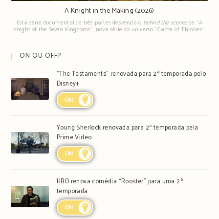
A Knight in the Making (2026)
Esta série documental de três partes desvenda o
behind the scenes
de "A
Knight of the Seven Kingdoms", nova série do universo "Game of Thrones".
ON OU OFF?
“The Testaments” renovada para 2ª temporada pelo
Disney+
ON
Young Sherlock renovada para 2ª temporada pela
Prime Video
ON
HBO renova comédia “Rooster” para uma 2ª
temporada
ON