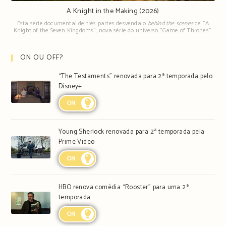
A Knight in the Making (2026)
Esta série documental de três partes desvenda o
behind the scenes
de "A
Knight of the Seven Kingdoms", nova série do universo "Game of Thrones".
ON OU OFF?
“The Testaments” renovada para 2ª temporada pelo
Disney+
ON
Young Sherlock renovada para 2ª temporada pela
Prime Video
ON
HBO renova comédia “Rooster” para uma 2ª
temporada
ON