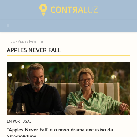
Resultados
da
pesquisa
-
sidebar
Início
-
Apples Never Fall
APPLES NEVER FALL
EM PORTUGAL
“Apples Never Fall” é o novo drama exclusivo da
SkyShowtime