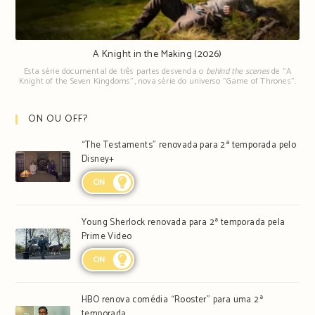
A Knight in the Making (2026)
Esta série documental de três partes desvenda o
behind the scenes
de "A
Knight of the Seven Kingdoms", nova série do universo "Game of Thrones".
ON OU OFF?
“The Testaments” renovada para 2ª temporada pelo
Disney+
ON
Young Sherlock renovada para 2ª temporada pela
Prime Video
ON
HBO renova comédia “Rooster” para uma 2ª
temporada