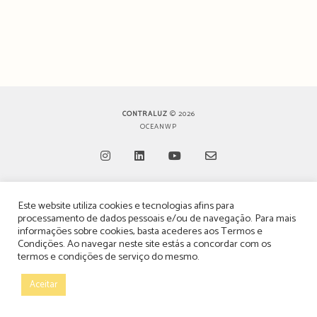
CONTRALUZ
© 2026
OCEANWP
Opens
Opens
Opens
Opens
Este website utiliza cookies e tecnologias afins para
in
in
in
in
TERMOS, CONDIÇÕES & POLÍTICA DE PRIVACIDADE
processamento de dados pessoais e/ou de navegação. Para mais
a
a
a
a
informações sobre cookies, basta acederes aos
Termos e
ESTATUTO EDITORIAL
Condições
. Ao navegar neste site estás a concordar com os
new
new
new
new
termos e condições de serviço do mesmo.
tab
tab
tab
tab
POLÍTICA DE PUBLICIDADE E ANÚNCIOS
Aceitar
CONTACTOS