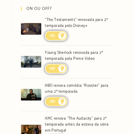
ON OU OFF?
“The Testaments” renovada para 2ª
temporada pelo Disney+
ON
Young Sherlock renovada para 2ª
temporada pela Prime Video
ON
HBO renova comédia “Rooster” para
uma 2ª temporada
ON
AMC renova “The Audacity” para 2ª
temporada antes da estreia da série
em Portugal