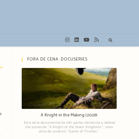
FORA DE CENA: DOCUSERIES
e
A Knight in the Making (2026)
Esta série documental de três partes desvenda o
behind
the scenes
de "A Knight of the Seven Kingdoms", nova
série do universo "Game of Thrones".