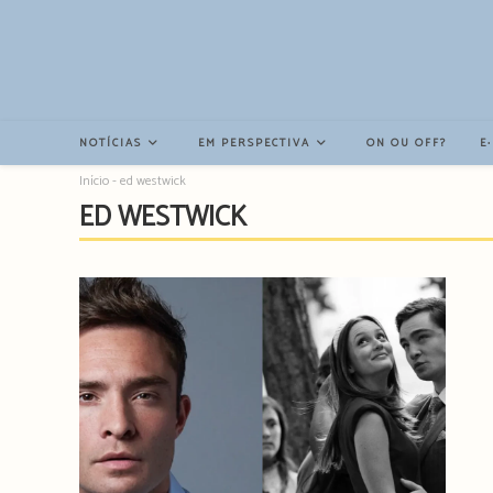
Resultados
da
pesquisa
-
sidebar
NOTÍCIAS
EM PERSPECTIVA
ON OU OFF?
E
Início
-
ed westwick
ED WESTWICK