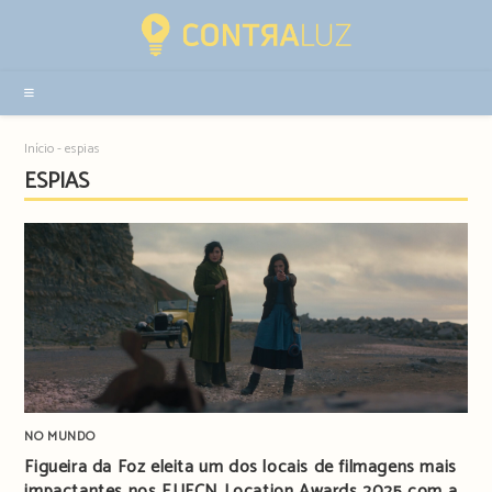
Resultados
da
pesquisa
-
sidebar
Início
-
espias
ESPIAS
NO MUNDO
Figueira da Foz eleita um dos locais de filmagens mais
impactantes nos EUFCN Location Awards 2025 com a