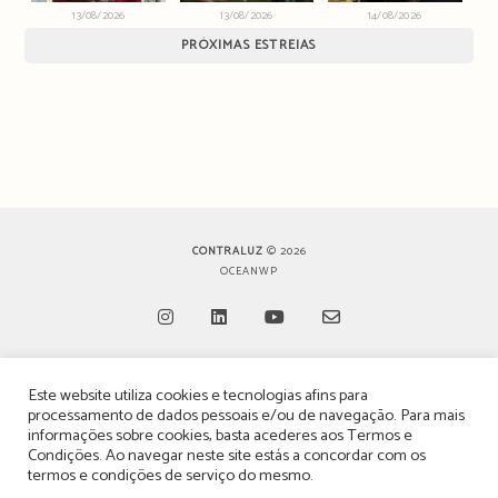
13/08/2026
13/08/2026
14/08/2026
PRÓXIMAS ESTREIAS
CONTRALUZ
© 2026
OCEANWP
Opens
Opens
Opens
Opens
Este website utiliza cookies e tecnologias afins para
in
in
in
in
TERMOS, CONDIÇÕES & POLÍTICA DE PRIVACIDADE
processamento de dados pessoais e/ou de navegação. Para mais
a
a
a
a
informações sobre cookies, basta acederes aos
Termos e
ESTATUTO EDITORIAL
Condições
. Ao navegar neste site estás a concordar com os
new
new
new
new
termos e condições de serviço do mesmo.
tab
tab
tab
tab
POLÍTICA DE PUBLICIDADE E ANÚNCIOS