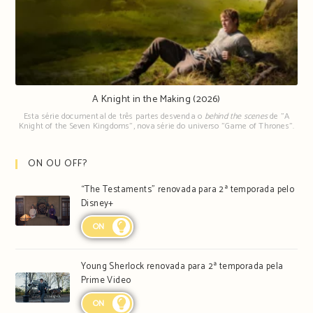
A Knight in the Making (2026)
Esta série documental de três partes desvenda o
behind the scenes
de "A
Knight of the Seven Kingdoms", nova série do universo "Game of Thrones".
ON OU OFF?
“The Testaments” renovada para 2ª temporada pelo
Disney+
ON
Young Sherlock renovada para 2ª temporada pela
Prime Video
ON