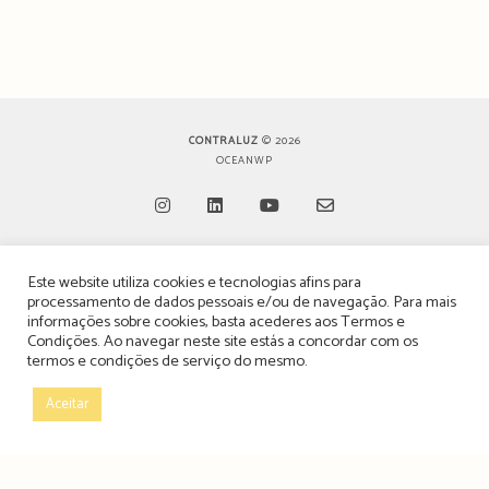
CONTRALUZ
© 2026
OCEANWP
Opens
Opens
Opens
Opens
Este website utiliza cookies e tecnologias afins para
in
in
in
in
TERMOS, CONDIÇÕES & POLÍTICA DE PRIVACIDADE
processamento de dados pessoais e/ou de navegação. Para mais
a
a
a
a
informações sobre cookies, basta acederes aos
Termos e
ESTATUTO EDITORIAL
Condições
. Ao navegar neste site estás a concordar com os
new
new
new
new
termos e condições de serviço do mesmo.
tab
tab
tab
tab
POLÍTICA DE PUBLICIDADE E ANÚNCIOS
Aceitar
CONTACTOS