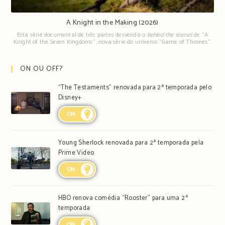
A Knight in the Making (2026)
Esta série documental de três partes desvenda o
behind the scenes
de "A
Knight of the Seven Kingdoms", nova série do universo "Game of Thrones".
ON OU OFF?
“The Testaments” renovada para 2ª temporada pelo
Disney+
ON
Young Sherlock renovada para 2ª temporada pela
Prime Video
ON
HBO renova comédia “Rooster” para uma 2ª
temporada
ON