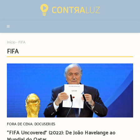
Resultados
da
pesquisa
-
sidebar
Início
-
FIFA
FIFA
FORA DE CENA: DOCUSERIES
“FIFA Uncovered” (2022): De João Havelange ao
Mundial do Qatar