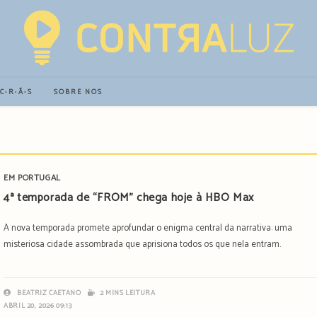
∙C∙R∙Ã∙S
SOBRE NÓS
EM PORTUGAL
4ª temporada de “FROM” chega hoje à HBO Max
A nova temporada promete aprofundar o enigma central da narrativa: uma
misteriosa cidade assombrada que aprisiona todos os que nela entram.
BEATRIZ CAETANO
2 MINS LEITURA
ABRIL 20, 2026 09:13