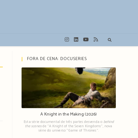
FORA DE CENA: DOCUSERIES
A Knight in the Making (2026)
Esta série documental de três partes desvenda o
behind
the scenes
de "A Knight of the Seven Kingdoms", nova
série do universo "Game of Thrones".