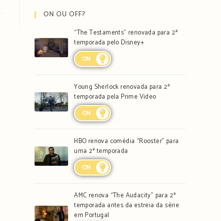
ON OU OFF?
“The Testaments” renovada para 2ª
temporada pelo Disney+
ON
Young Sherlock renovada para 2ª
temporada pela Prime Video
ON
HBO renova comédia “Rooster” para
uma 2ª temporada
ON
AMC renova “The Audacity” para 2ª
temporada antes da estreia da série
em Portugal