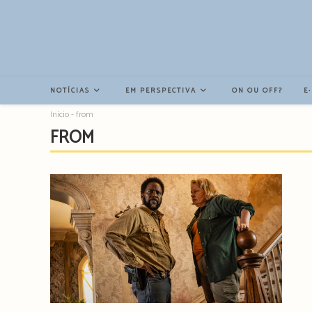
Resultados
da
pesquisa
-
sidebar
NOTÍCIAS
EM PERSPECTIVA
ON OU OFF?
E
Início
-
from
FROM