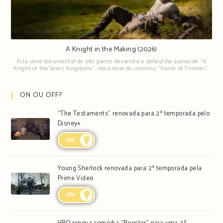
A Knight in the Making (2026)
Esta série documental de três partes desvenda o
behind the scenes
de "A
Knight of the Seven Kingdoms", nova série do universo "Game of Thrones".
ON OU OFF?
“The Testaments” renovada para 2ª temporada pelo
Disney+
ON
Young Sherlock renovada para 2ª temporada pela
Prime Video
ON