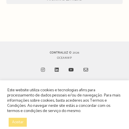
CONTRALUZ
© 2026
OCEANWP
Opens
Opens
Opens
Opens
Este website utiliza cookies e tecnologias afins para
in
in
in
in
TERMOS, CONDIÇÕES & POLÍTICA DE PRIVACIDADE
processamento de dados pessoais e/ou de navegação. Para mais
a
a
a
a
informações sobre cookies, basta acederes aos
Termos e
ESTATUTO EDITORIAL
Condições
. Ao navegar neste site estás a concordar com os
new
new
new
new
termos e condições de serviço do mesmo.
tab
tab
tab
tab
POLÍTICA DE PUBLICIDADE E ANÚNCIOS
Aceitar
CONTACTOS