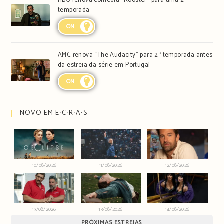
HBO renova comédia “Rooster” para uma 2ª
temporada
ON
AMC renova “The Audacity” para 2ª temporada antes
da estreia da série em Portugal
ON
NOVO EM E∙C∙R∙Ã∙S
10/08/2026
11/08/2026
12/08/2026
13/08/2026
13/08/2026
14/08/2026
PRÓXIMAS ESTREIAS