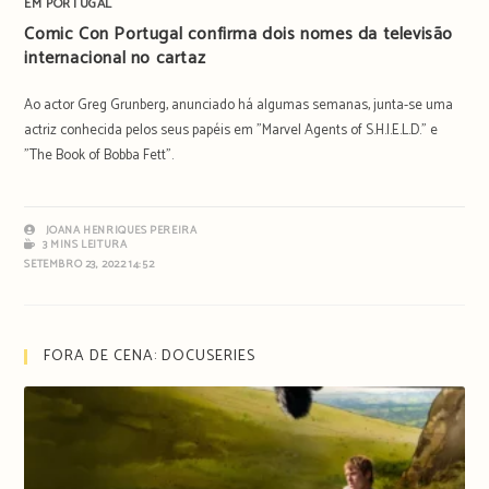
EM PORTUGAL
Comic Con Portugal confirma dois nomes da televisão
internacional no cartaz
Ao actor Greg Grunberg, anunciado há algumas semanas, junta-se uma
actriz conhecida pelos seus papéis em "Marvel Agents of S.H.I.E.L.D." e
"The Book of Bobba Fett".
JOANA HENRIQUES PEREIRA
3 MINS LEITURA
SETEMBRO 23, 2022 14:52
FORA DE CENA: DOCUSERIES