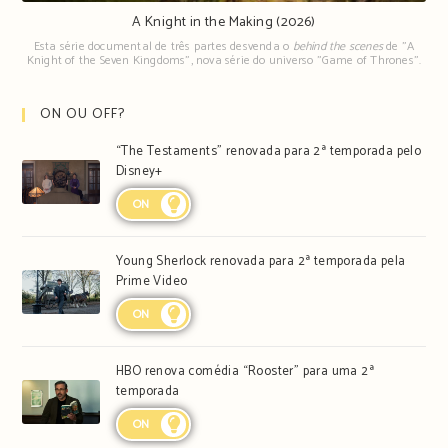
A Knight in the Making (2026)
Esta série documental de três partes desvenda o
behind the scenes
de "A
Knight of the Seven Kingdoms", nova série do universo "Game of Thrones".
ON OU OFF?
“The Testaments” renovada para 2ª temporada pelo
Disney+
ON
Young Sherlock renovada para 2ª temporada pela
Prime Video
ON
HBO renova comédia “Rooster” para uma 2ª
temporada
ON