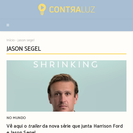
Resultados
da
pesquisa
-
sidebar
Início
-
jason segel
JASON SEGEL
NO MUNDO
Vê aqui o
trailer
da nova série que junta Harrison Ford
e Jason Segel