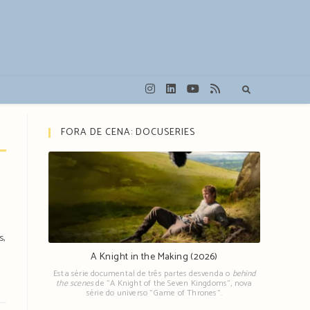
FORA DE CENA: DOCUSERIES
s,
A Knight in the Making (2026)
Esta série documental de três partes desvenda o
behind
the scenes
de "A Knight of the Seven Kingdoms", nova
série do universo "Game of Thrones".