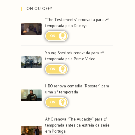
ON OU OFF?
“The Testaments” renovada para 2ª
temporada pelo Disney+
ON
Young Sherlock renovada para 2ª
temporada pela Prime Video
ON
HBO renova comédia “Rooster” para
uma 2ª temporada
ON
AMC renova “The Audacity” para 2ª
temporada antes da estreia da série
em Portugal