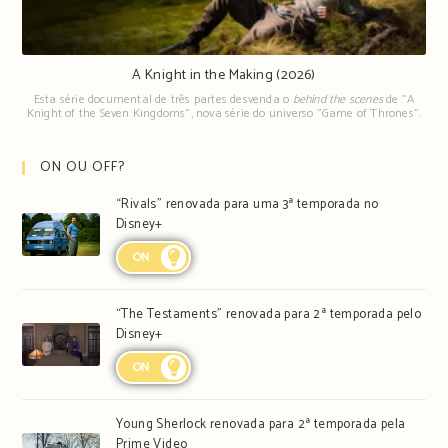
A Knight in the Making (2026)
Esta série documental de três partes desvenda o
behind the scenes
de "A
Knight of the Seven Kingdoms", nova série do universo "Game of Thrones".
ON OU OFF?
“Rivals” renovada para uma 3ª temporada no
Disney+
ON
“The Testaments” renovada para 2ª temporada pelo
Disney+
ON
Young Sherlock renovada para 2ª temporada pela
Prime Video