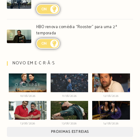
ON
HBO renova comédia “Rooster” para uma 2ª
temporada
ON
NOVO EM E∙C∙R∙Ã∙S
10/08/2026
11/08/2026
12/08/2026
13/08/2026
13/08/2026
14/08/2026
PRÓXIMAS ESTREIAS