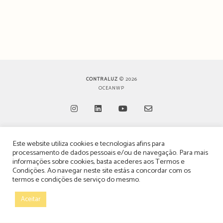
CONTRALUZ
© 2026
OCEANWP
Opens
Opens
Opens
Opens
Este website utiliza cookies e tecnologias afins para
in
in
in
in
TERMOS, CONDIÇÕES & POLÍTICA DE PRIVACIDADE
processamento de dados pessoais e/ou de navegação. Para mais
a
a
a
a
informações sobre cookies, basta acederes aos
Termos e
ESTATUTO EDITORIAL
Condições
. Ao navegar neste site estás a concordar com os
new
new
new
new
termos e condições de serviço do mesmo.
tab
tab
tab
tab
POLÍTICA DE PUBLICIDADE E ANÚNCIOS
Aceitar
CONTACTOS