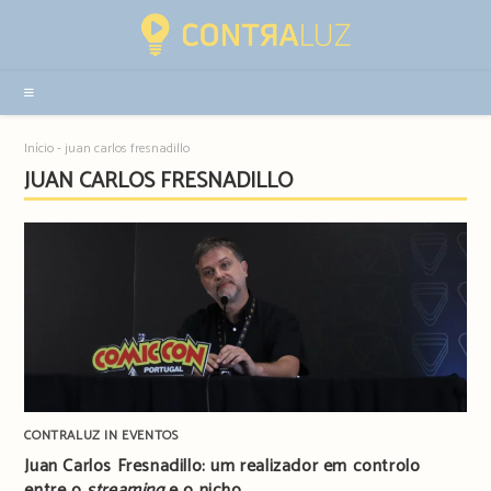
Resultados
da
pesquisa
-
sidebar
Início
-
juan carlos fresnadillo
JUAN CARLOS FRESNADILLO
CONTRALUZ IN EVENTOS
Juan Carlos Fresnadillo: um realizador em controlo
entre o
streaming
e o nicho