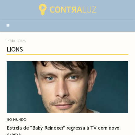
Resultados
da
pesquisa
-
sidebar
Início
-
Lions
LIONS
NO MUNDO
Estrela de “Baby Reindeer” regressa à TV com novo
drama