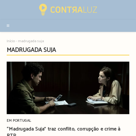
Resultados
da
pesquisa
-
sidebar
Início
-
madrugada suja
MADRUGADA SUJA
EM PORTUGAL
“Madrugada Suja” traz conflito, corrupção e crime à
RTP