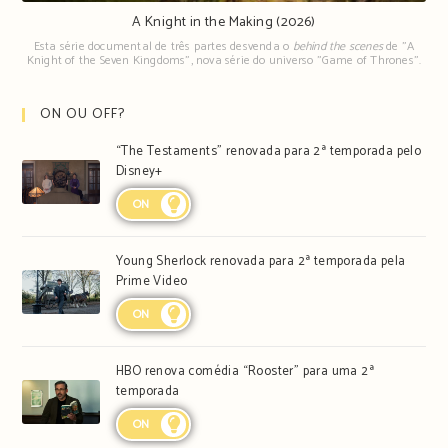
A Knight in the Making (2026)
Esta série documental de três partes desvenda o
behind the scenes
de "A
Knight of the Seven Kingdoms", nova série do universo "Game of Thrones".
ON OU OFF?
“The Testaments” renovada para 2ª temporada pelo
Disney+
ON
Young Sherlock renovada para 2ª temporada pela
Prime Video
ON
HBO renova comédia “Rooster” para uma 2ª
temporada
ON