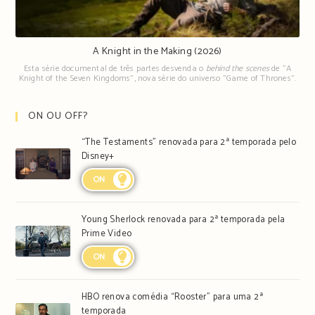
A Knight in the Making (2026)
Esta série documental de três partes desvenda o
behind the scenes
de "A
Knight of the Seven Kingdoms", nova série do universo "Game of Thrones".
ON OU OFF?
“The Testaments” renovada para 2ª temporada pelo
Disney+
ON
Young Sherlock renovada para 2ª temporada pela
Prime Video
ON
HBO renova comédia “Rooster” para uma 2ª
temporada