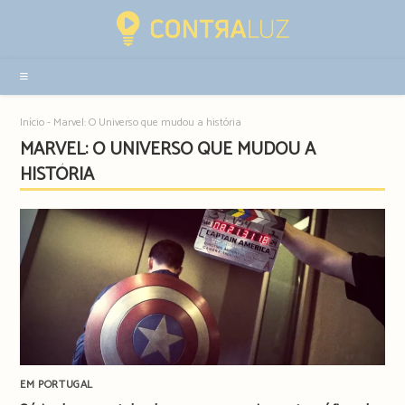
Resultados
da
pesquisa
-
sidebar
Início
-
Marvel: O Universo que mudou a história
MARVEL: O UNIVERSO QUE MUDOU A
HISTÓRIA
EM PORTUGAL