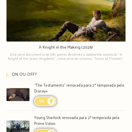
A Knight in the Making (2026)
Esta série documental de três partes desvenda o
behind the scenes
de "A
Knight of the Seven Kingdoms", nova série do universo "Game of Thrones".
ON OU OFF?
“The Testaments” renovada para 2ª temporada pelo
Disney+
ON
Young Sherlock renovada para 2ª temporada pela
Prime Video