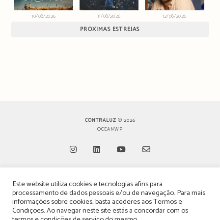
10/08/2026
11/08/2026
12/08/2026
PRÓXIMAS ESTREIAS
CONTRALUZ
© 2026
OCEANWP
Opens
Opens
Opens
Opens
Este website utiliza cookies e tecnologias afins para
in
in
in
in
TERMOS, CONDIÇÕES & POLÍTICA DE PRIVACIDADE
processamento de dados pessoais e/ou de navegação. Para mais
a
a
a
a
informações sobre cookies, basta acederes aos
Termos e
ESTATUTO EDITORIAL
Condições
. Ao navegar neste site estás a concordar com os
new
new
new
new
termos e condições de serviço do mesmo.