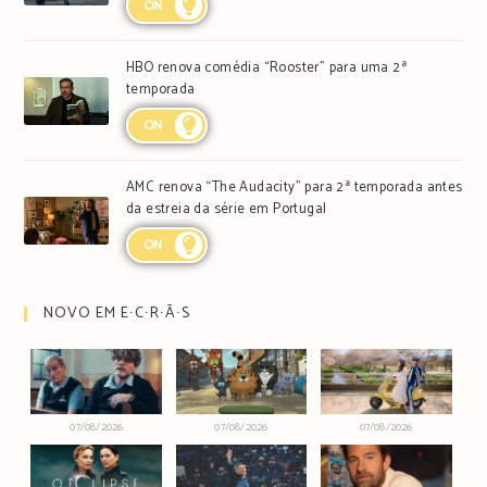
ON
HBO renova comédia “Rooster” para uma 2ª
temporada
ON
AMC renova “The Audacity” para 2ª temporada antes
da estreia da série em Portugal
ON
NOVO EM E∙C∙R∙Ã∙S
07/08/2026
07/08/2026
07/08/2026