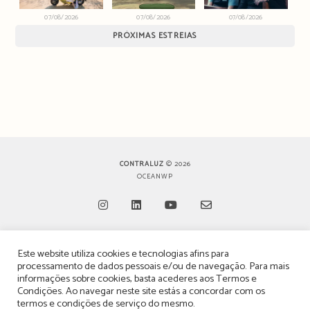
07/08/2026
07/08/2026
07/08/2026
PRÓXIMAS ESTREIAS
CONTRALUZ
© 2026
OCEANWP
Opens
Opens
Opens
Opens
Este website utiliza cookies e tecnologias afins para
in
in
in
in
TERMOS, CONDIÇÕES & POLÍTICA DE PRIVACIDADE
processamento de dados pessoais e/ou de navegação. Para mais
a
a
a
a
informações sobre cookies, basta acederes aos
Termos e
ESTATUTO EDITORIAL
Condições
. Ao navegar neste site estás a concordar com os
new
new
new
new
termos e condições de serviço do mesmo.