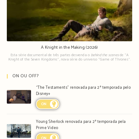
A Knight in the Making (2026)
Esta série documental de três partes desvenda o
behind the scenes
de "A
Knight of the Seven Kingdoms", nova série do universo "Game of Thrones".
ON OU OFF?
“The Testaments” renovada para 2ª temporada pelo
Disney+
ON
Young Sherlock renovada para 2ª temporada pela
Prime Video
ON