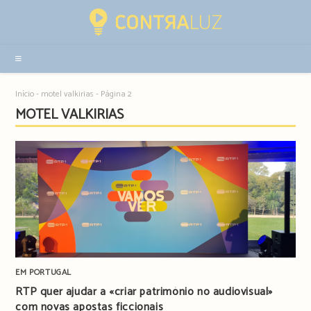
Resultados
da
pesquisa
-
sidebar
Início
-
motel valkirias
-
Página 2
MOTEL VALKIRIAS
EM PORTUGAL
RTP quer ajudar a «criar património no audiovisual»
com novas apostas ficcionais