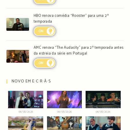
HBO renova comédia “Rooster” para uma 2ª
temporada
ON
AMC renova “The Audacity” para 2ª temporada antes
da estreia da série em Portugal
ON
NOVO EM E∙C∙R∙Ã∙S
06/08/2026
06/08/2026
06/08/2026