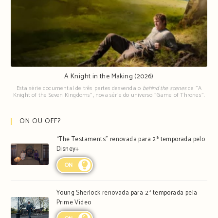
A Knight in the Making (2026)
Esta série documental de três partes desvenda o
behind the scenes
de "A
Knight of the Seven Kingdoms", nova série do universo "Game of Thrones".
ON OU OFF?
“The Testaments” renovada para 2ª temporada pelo
Disney+
ON
Young Sherlock renovada para 2ª temporada pela
Prime Video