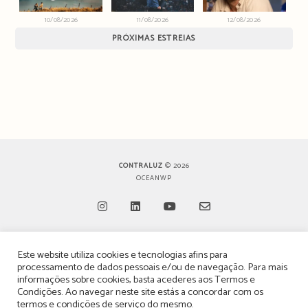
10/08/2026
11/08/2026
12/08/2026
PRÓXIMAS ESTREIAS
CONTRALUZ
© 2026
OCEANWP
Opens
Opens
Opens
Opens
Este website utiliza cookies e tecnologias afins para
in
in
in
in
TERMOS, CONDIÇÕES & POLÍTICA DE PRIVACIDADE
processamento de dados pessoais e/ou de navegação. Para mais
a
a
a
a
informações sobre cookies, basta acederes aos
Termos e
ESTATUTO EDITORIAL
Condições
. Ao navegar neste site estás a concordar com os
new
new
new
new
termos e condições de serviço do mesmo.