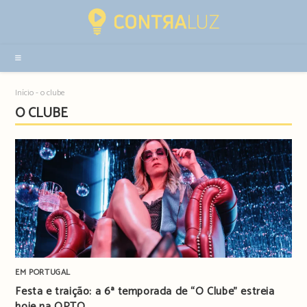
Resultados
da
pesquisa
-
sidebar
Início
-
o clube
O CLUBE
EM PORTUGAL
Festa e traição: a 6ª temporada de “O Clube” estreia
hoje na OPTO