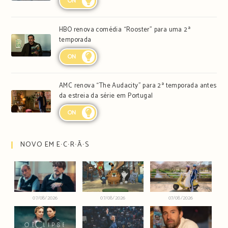
ON
HBO renova comédia “Rooster” para uma 2ª
temporada
ON
AMC renova “The Audacity” para 2ª temporada antes
da estreia da série em Portugal
ON
NOVO EM E∙C∙R∙Ã∙S
07/08/2026
07/08/2026
07/08/2026