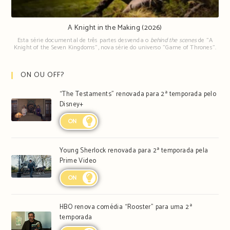
A Knight in the Making (2026)
Esta série documental de três partes desvenda o
behind the scenes
de "A
Knight of the Seven Kingdoms", nova série do universo "Game of Thrones".
ON OU OFF?
“The Testaments” renovada para 2ª temporada pelo
Disney+
ON
Young Sherlock renovada para 2ª temporada pela
Prime Video
ON
HBO renova comédia “Rooster” para uma 2ª
temporada