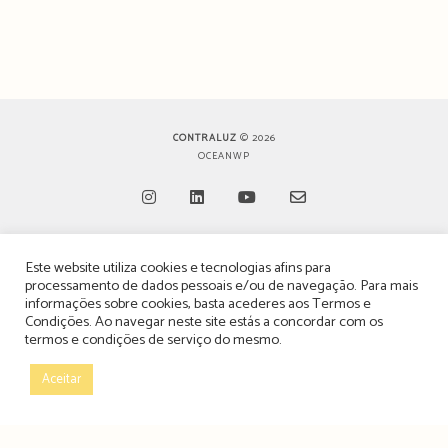
CONTRALUZ
© 2026
OCEANWP
Opens
Opens
Opens
Opens
Este website utiliza cookies e tecnologias afins para
in
in
in
in
TERMOS, CONDIÇÕES & POLÍTICA DE PRIVACIDADE
processamento de dados pessoais e/ou de navegação. Para mais
a
a
a
a
informações sobre cookies, basta acederes aos
Termos e
ESTATUTO EDITORIAL
Condições
. Ao navegar neste site estás a concordar com os
new
new
new
new
termos e condições de serviço do mesmo.
tab
tab
tab
tab
POLÍTICA DE PUBLICIDADE E ANÚNCIOS
Aceitar
CONTACTOS