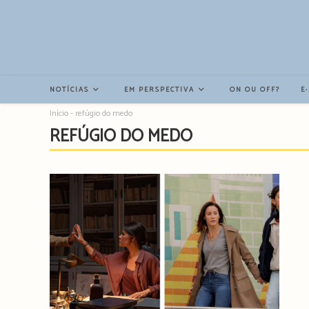
Resultados
da
pesquisa
-
sidebar
NOTÍCIAS
EM PERSPECTIVA
ON OU OFF?
E
Início
-
refúgio do medo
REFÚGIO DO MEDO