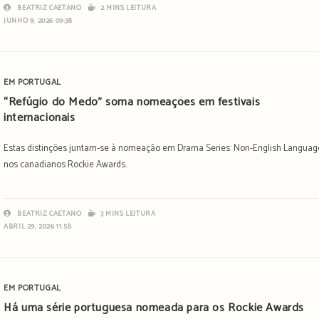
BEATRIZ CAETANO
2 MINS LEITURA
JUNHO 9, 2026 09:38
EM PORTUGAL
“Refúgio do Medo” soma nomeações em festivais
internacionais
Estas distinções juntam-se à nomeação em Drama Series: Non-English Languag
nos canadianos Rockie Awards.
BEATRIZ CAETANO
3 MINS LEITURA
ABRIL 29, 2026 11:58
EM PORTUGAL
Há uma série portuguesa nomeada para os Rockie Awards