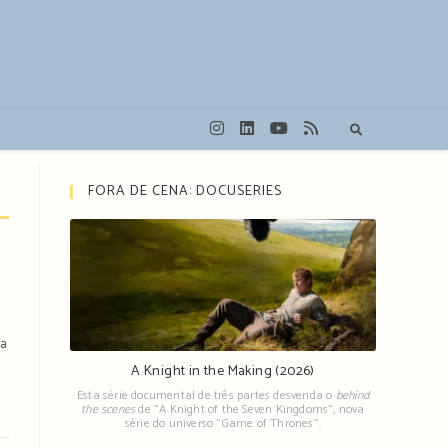
FORA DE CENA: DOCUSERIES
ia
A Knight in the Making (2026)
Esta série documental de três partes desvenda o
behind
the scenes
de "A Knight of the Seven Kingdoms", nova
série do universo "Game of Thrones".