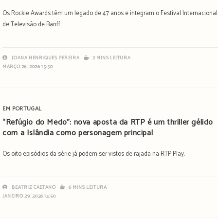
Os Rockie Awards têm um legado de 47 anos e integram o Festival Internacional
de Televisão de Banff.
JOANA HENRIQUES PEREIRA
2 MINS LEITURA
MARÇO 26, 2026 15:50
EM PORTUGAL
“Refúgio do Medo”: nova aposta da RTP é um thriller gélido
com a Islândia como personagem principal
Os oito episódios da série já podem ser vistos de rajada na RTP Play.
BEATRIZ CAETANO
6 MINS LEITURA
JANEIRO 29, 2026 14:50