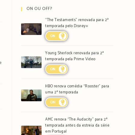
ON OU OFF?
“The Testaments” renovada para 2ª
temporada pelo Disney+
ON
Young Sherlock renovada para 2ª
temporada pela Prime Video
e
ON
HBO renova comédia “Rooster” para
uma 2ª temporada
ON
AMC renova “The Audacity” para 2ª
temporada antes da estreia da série
em Portugal