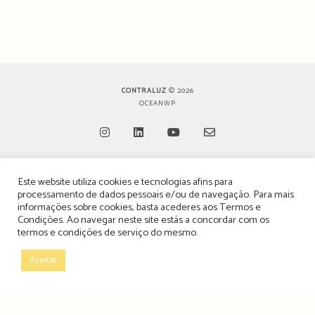
CONTRALUZ
© 2026
OCEANWP
Opens
Opens
Opens
Opens
Este website utiliza cookies e tecnologias afins para
in
in
in
in
TERMOS, CONDIÇÕES & POLÍTICA DE PRIVACIDADE
processamento de dados pessoais e/ou de navegação. Para mais
a
a
a
a
informações sobre cookies, basta acederes aos
Termos e
ESTATUTO EDITORIAL
Condições
. Ao navegar neste site estás a concordar com os
new
new
new
new
termos e condições de serviço do mesmo.
tab
tab
tab
tab
POLÍTICA DE PUBLICIDADE E ANÚNCIOS
Aceitar
CONTACTOS