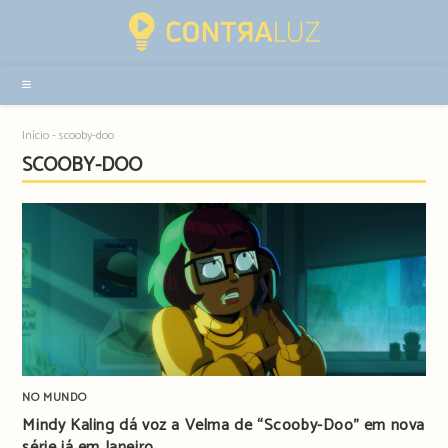
Resultados
da
pesquisa
-
sidebar
Início
-
scooby-doo
SCOOBY-DOO
NO MUNDO
Mindy Kaling dá voz a Velma de “Scooby-Doo” em nova
série já em Janeiro