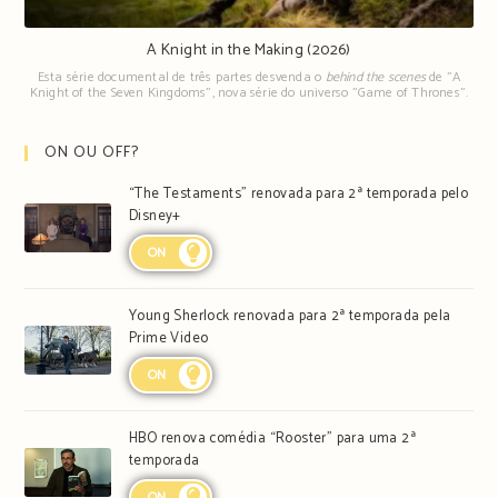
A Knight in the Making (2026)
Esta série documental de três partes desvenda o
behind the scenes
de "A
Knight of the Seven Kingdoms", nova série do universo "Game of Thrones".
ON OU OFF?
“The Testaments” renovada para 2ª temporada pelo
Disney+
ON
Young Sherlock renovada para 2ª temporada pela
Prime Video
ON
HBO renova comédia “Rooster” para uma 2ª
temporada
ON