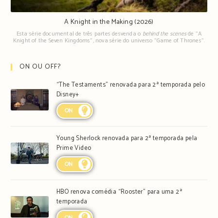
A Knight in the Making (2026)
Esta série documental de três partes desvenda o
behind the scenes
de "A
Knight of the Seven Kingdoms", nova série do universo "Game of Thrones".
ON OU OFF?
“The Testaments” renovada para 2ª temporada pelo
Disney+
ON
Young Sherlock renovada para 2ª temporada pela
Prime Video
ON
HBO renova comédia “Rooster” para uma 2ª
temporada
ON