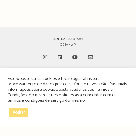
CONTRALUZ
© 2026
OCEANWP
Opens
Opens
Opens
Opens
Este website utiliza cookies e tecnologias afins para
in
in
in
in
TERMOS, CONDIÇÕES & POLÍTICA DE PRIVACIDADE
processamento de dados pessoais e/ou de navegação. Para mais
a
a
a
a
informações sobre cookies, basta acederes aos
Termos e
ESTATUTO EDITORIAL
Condições
. Ao navegar neste site estás a concordar com os
new
new
new
new
termos e condições de serviço do mesmo.
tab
tab
tab
tab
POLÍTICA DE PUBLICIDADE E ANÚNCIOS
Aceitar
CONTACTOS