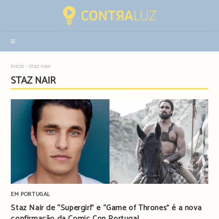
Resultados
da
pesquisa
-
sidebar
Início
-
staz nair
STAZ NAIR
EM PORTUGAL
Staz Nair de “Supergirl” e “Game of Thrones” é a nova
confirmação da Comic Con Portugal