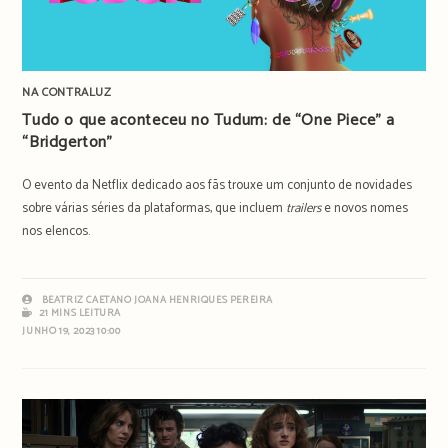
NA CONTRALUZ
Tudo o que aconteceu no Tudum: de “One Piece” a
“Bridgerton”
O evento da Netflix dedicado aos fãs trouxe um conjunto de novidades
sobre várias séries da plataformas, que incluem
trailers
e novos nomes
nos elencos.
BEATRIZ CAETANO
JOANA HENRIQUES PEREIRA
21 MINS LEITURA
JUNHO 19, 2023 10:00