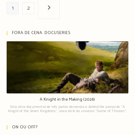
1
2
Próxima página
FORA DE CENA: DOCUSERIES
A Knight in the Making (2026)
Esta série documental de três partes desvenda o
behind the scenes
de "A
Knight of the Seven Kingdoms", nova série do universo "Game of Thrones".
ON OU OFF?