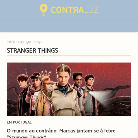
Resultados
da
pesquisa
-
sidebar
Início
-
stranger things
STRANGER THINGS
EM PORTUGAL
O mundo ao contrário: Marcas juntam-se à febre
“Stranger Things”