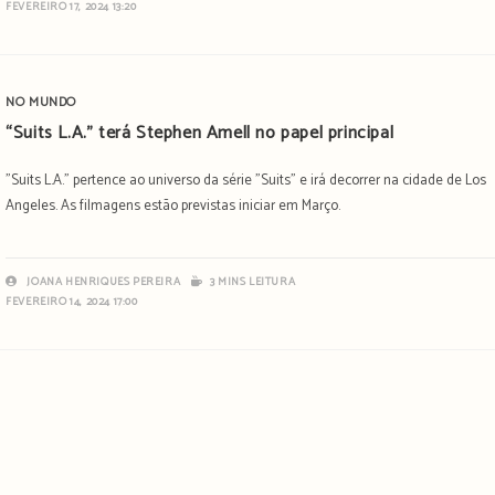
FEVEREIRO 17, 2024 13:20
NO MUNDO
“Suits L.A.” terá Stephen Amell no papel principal
"Suits L.A." pertence ao universo da série "Suits" e irá decorrer na cidade de Los
Angeles. As filmagens estão previstas iniciar em Março.
JOANA HENRIQUES PEREIRA
3 MINS LEITURA
FEVEREIRO 14, 2024 17:00