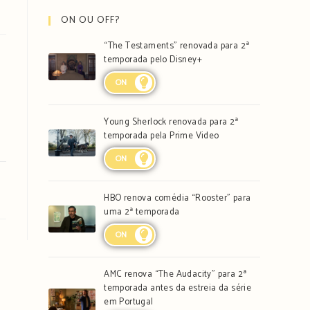
ON OU OFF?
“The Testaments” renovada para 2ª
temporada pelo Disney+
ON
Young Sherlock renovada para 2ª
temporada pela Prime Video
ON
HBO renova comédia “Rooster” para
uma 2ª temporada
ON
AMC renova “The Audacity” para 2ª
temporada antes da estreia da série
em Portugal