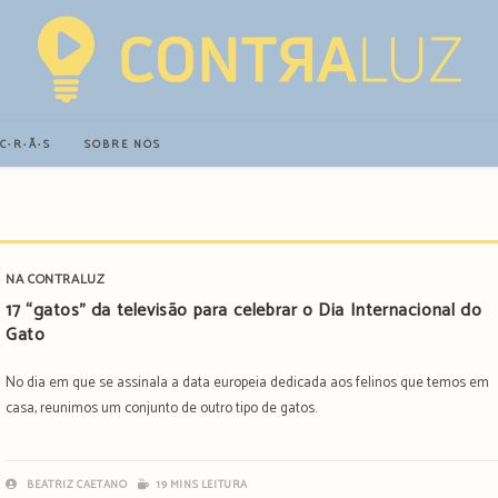
∙C∙R∙Ã∙S
SOBRE NÓS
NA CONTRALUZ
17 “gatos” da televisão para celebrar o Dia Internacional do
Gato
No dia em que se assinala a data europeia dedicada aos felinos que temos em
casa, reunimos um conjunto de outro tipo de gatos.
BEATRIZ CAETANO
19 MINS LEITURA