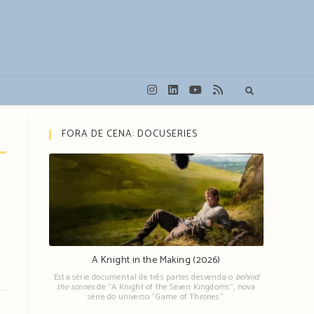
FORA DE CENA: DOCUSERIES
A Knight in the Making (2026)
Esta série documental de três partes desvenda o
behind
the scenes
de "A Knight of the Seven Kingdoms", nova
série do universo "Game of Thrones".