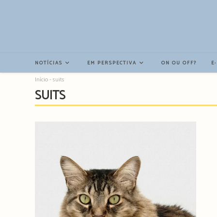
Resultados
da
pesquisa
-
sidebar
NOTÍCIAS
EM PERSPECTIVA
ON OU OFF?
E
Início
-
suits
SUITS