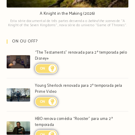
A Knight in the Making (2026)
Esta série documental de três partes desvenda o
behind the scenes
de "A
Knight of the Seven Kingdoms", nova série do universo "Game of Thrones".
ON OU OFF?
“The Testaments” renovada para 2ª temporada pelo
Disney+
ON
Young Sherlock renovada para 2ª temporada pela
Prime Video
ON
HBO renova comédia “Rooster” para uma 2ª
temporada
ON