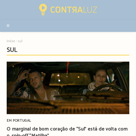
Resultados
da
pesquisa
-
sidebar
Início
-
sul
SUL
EM PORTUGAL
O marginal de bom coração de “Sul” está de volta com
o
spin-off
“Matilha”