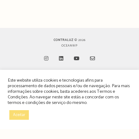
CONTRALUZ
© 2026
OCEANWP
Opens
Opens
Opens
Opens
Este website utiliza cookies e tecnologias afins para
in
in
in
in
TERMOS, CONDIÇÕES & POLÍTICA DE PRIVACIDADE
processamento de dados pessoais e/ou de navegação. Para mais
a
a
a
a
informações sobre cookies, basta acederes aos
Termos e
ESTATUTO EDITORIAL
Condições
. Ao navegar neste site estás a concordar com os
new
new
new
new
termos e condições de serviço do mesmo.
tab
tab
tab
tab
POLÍTICA DE PUBLICIDADE E ANÚNCIOS
Aceitar
CONTACTOS