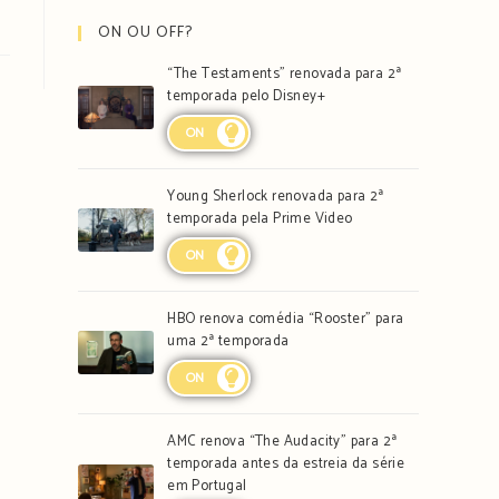
ON OU OFF?
“The Testaments” renovada para 2ª
temporada pelo Disney+
ON
Young Sherlock renovada para 2ª
temporada pela Prime Video
ON
HBO renova comédia “Rooster” para
uma 2ª temporada
ON
AMC renova “The Audacity” para 2ª
temporada antes da estreia da série
em Portugal