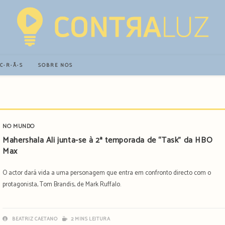
∙C∙R∙Ã∙S
SOBRE NÓS
NO MUNDO
Mahershala Ali junta-se à 2ª temporada de “Task” da HBO
Max
O actor dará vida a uma personagem que entra em confronto directo com o
protagonista, Tom Brandis, de Mark Ruffalo.
BEATRIZ CAETANO
2 MINS LEITURA