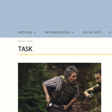
Resultados
da
pesquisa
-
sidebar
NOTÍCIAS
EM PERSPECTIVA
ON OU OFF?
E
Início
-
task
TASK