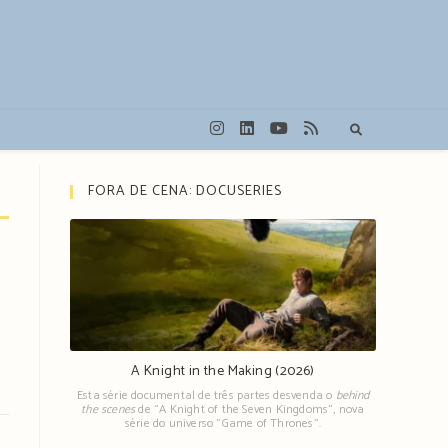
FORA DE CENA: DOCUSERIES
A Knight in the Making (2026)
Esta série documental de três partes desvenda o
behind
the scenes
de "A Knight of the Seven Kingdoms", nova
série do universo "Game of Thrones".