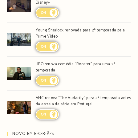
Disney+
ON
Young Sherlock renovada para 2ª temporada pela
Prime Video
ON
HBO renova comédia “Rooster” para uma 2ª
temporada
ON
AMC renova “The Audacity” para 2ª temporada antes
da estreia da série em Portugal
ON
NOVO EM E∙C∙R∙Ã∙S