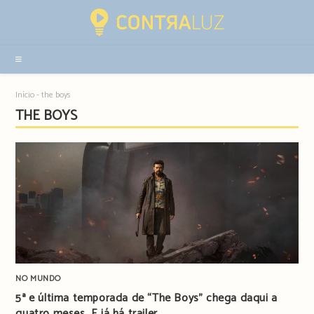
Resultados
da
pesquisa
-
sidebar
Início
-
the boys
THE BOYS
NO MUNDO
5ª e última temporada de “The Boys” chega daqui a
quatro meses. E já há trailer