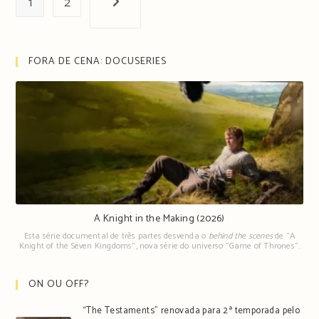
1
2
Próxima página
FORA DE CENA: DOCUSERIES
A Knight in the Making (2026)
Esta série documental de três partes desvenda o
behind the scenes
de "A
Knight of the Seven Kingdoms", nova série do universo "Game of Thrones".
ON OU OFF?
“The Testaments” renovada para 2ª temporada pelo