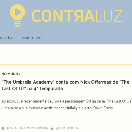
∙C∙R∙Ã∙S
SOBRE NÓS
NO MUNDO
“The Umbrella Academy” conta com Nick Offerman de “The
Last Of Us” na 4ª temporada
Ao actor, que recentemente deu vida à personagem Bill na série "The Last Of Us"
juntam-se a sua mulher e actriz Megan Mullally e o actor David Cross.
JOANA HENRIQUES PEREIRA
3 MINS LEITURA