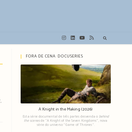
FORA DE CENA: DOCUSERIES
,
A Knight in the Making (2026)
Esta série documental de três partes desvenda o
behind
the scenes
de "A Knight of the Seven Kingdoms", nova
série do universo "Game of Thrones".