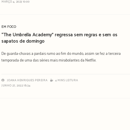
MARÇO 4, 2023 10:00
EM FOCO
“The Umbrella Academy” regressa sem regras e sem os
sapatos de domingo
De guarda-chuvas a pardais rumo ao fim do mundo, assim se fez a terceira
temporada de uma das séries mais mirabolantes da Netflix.
JOANA HENRIQUES PEREIRA
4 MINS LEITURA
JUNHO 27, 2022 18:34