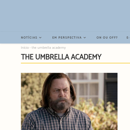
Resultados
da
pesquisa
-
sidebar
NOTÍCIAS
EM PERSPECTIVA
ON OU OFF?
E
Início
-
the umbrella academy
THE UMBRELLA ACADEMY