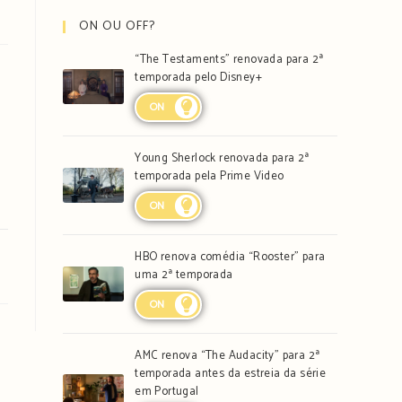
ON OU OFF?
“The Testaments” renovada para 2ª
temporada pelo Disney+
ON
Young Sherlock renovada para 2ª
temporada pela Prime Video
ON
HBO renova comédia “Rooster” para
uma 2ª temporada
ON
AMC renova “The Audacity” para 2ª
temporada antes da estreia da série
em Portugal