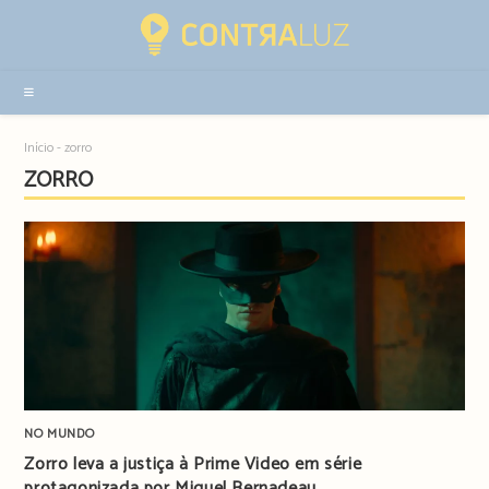
Resultados
da
pesquisa
-
sidebar
Início
-
zorro
ZORRO
NO MUNDO
Zorro leva a justiça à Prime Video em série
protagonizada por Miguel Bernadeau