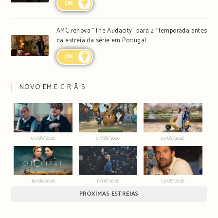
ON
AMC renova “The Audacity” para 2ª temporada antes
da estreia da série em Portugal
ON
NOVO EM E∙C∙R∙Ã∙S
07/08/2026
07/08/2026
07/08/2026
10/08/2026
11/08/2026
12/08/2026
PRÓXIMAS ESTREIAS