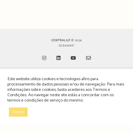
CONTRALUZ
© 2026
OCEANWP
Opens
Opens
Opens
Opens
Este website utiliza cookies e tecnologias afins para
in
in
in
in
TERMOS, CONDIÇÕES & POLÍTICA DE PRIVACIDADE
processamento de dados pessoais e/ou de navegação. Para mais
a
a
a
a
informações sobre cookies, basta acederes aos
Termos e
ESTATUTO EDITORIAL
Condições
. Ao navegar neste site estás a concordar com os
new
new
new
new
termos e condições de serviço do mesmo.
tab
tab
tab
tab
POLÍTICA DE PUBLICIDADE E ANÚNCIOS
Aceitar
CONTACTOS