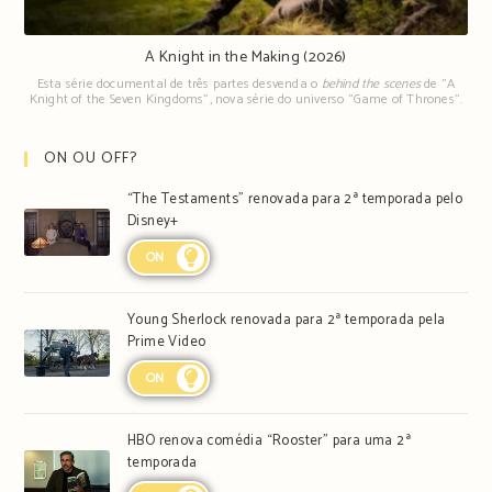
A Knight in the Making (2026)
Esta série documental de três partes desvenda o
behind the scenes
de "A
Knight of the Seven Kingdoms", nova série do universo "Game of Thrones".
ON OU OFF?
“The Testaments” renovada para 2ª temporada pelo
Disney+
ON
Young Sherlock renovada para 2ª temporada pela
Prime Video
ON
HBO renova comédia “Rooster” para uma 2ª
temporada