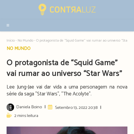
Resultados
da
pesquisa
-
sidebar
Início
-
No Mundo
-
O protagonista de “Squid Game” vai rumar ao universo “Star W
Post
NO MUNDO
category:
O protagonista de “Squid Game”
vai rumar ao universo “Star Wars”
Lee Jung-Jae vai dar vida a uma personagem na nova
série da saga "Star Wars", "The Acolyte".
Post
Daniela Boino
Artigo
Setembro 13, 2022 20:38
author:
publicado:
Reading
2 mins leitura
time: