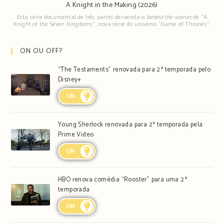
A Knight in the Making (2026)
Esta série documental de três partes desvenda o
behind the scenes
de "A
Knight of the Seven Kingdoms", nova série do universo "Game of Thrones".
ON OU OFF?
“The Testaments” renovada para 2ª temporada pelo
Disney+
ON
Young Sherlock renovada para 2ª temporada pela
Prime Video
ON
HBO renova comédia “Rooster” para uma 2ª
temporada
ON