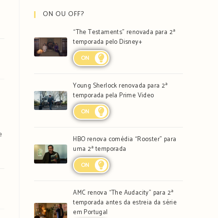
ON OU OFF?
“The Testaments” renovada para 2ª
temporada pelo Disney+
ON
Young Sherlock renovada para 2ª
temporada pela Prime Video
ON
e
HBO renova comédia “Rooster” para
uma 2ª temporada
ON
AMC renova “The Audacity” para 2ª
temporada antes da estreia da série
em Portugal