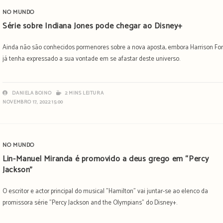
NO MUNDO
Série sobre Indiana Jones pode chegar ao Disney+
Ainda não são conhecidos pormenores sobre a nova aposta, embora Harrison Fo
já tenha expressado a sua vontade em se afastar deste universo.
DANIELA BOINO
2 MINS LEITURA
NOVEMBRO 17, 2022 15:00
NO MUNDO
Lin-Manuel Miranda é promovido a deus grego em “Percy
Jackson”
O escritor e actor principal do musical "Hamilton" vai juntar-se ao elenco da
promissora série "Percy Jackson and the Olympians" do Disney+.