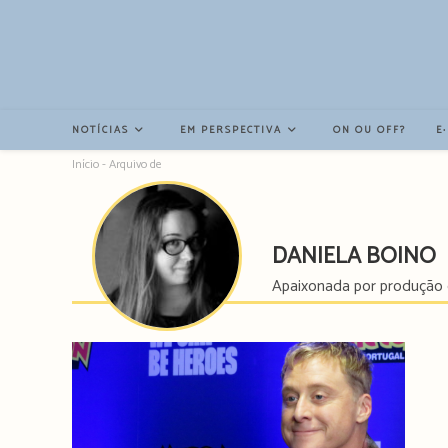
Resultados
da
pesquisa
-
sidebar
NOTÍCIAS
EM PERSPECTIVA
ON OU OFF?
E
Início
-
Arquivo de
DANIELA BOINO
Apaixonada por produção