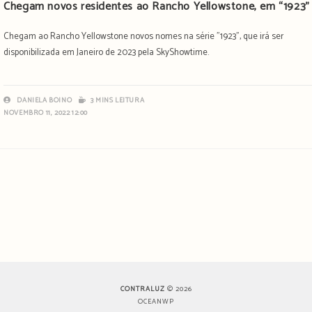
Chegam novos residentes ao Rancho Yellowstone, em “1923”
Chegam ao Rancho Yellowstone novos nomes na série "1923", que irá ser
disponibilizada em Janeiro de 2023 pela SkyShowtime.
DANIELA BOINO
3 MINS LEITURA
NOVEMBRO 11, 2022 12:00
CONTRALUZ
© 2026
OCEANWP