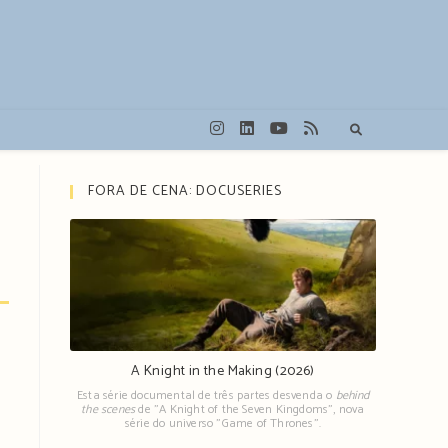
FORA DE CENA: DOCUSERIES
A Knight in the Making (2026)
Esta série documental de três partes desvenda o
behind
the scenes
de "A Knight of the Seven Kingdoms", nova
série do universo "Game of Thrones".