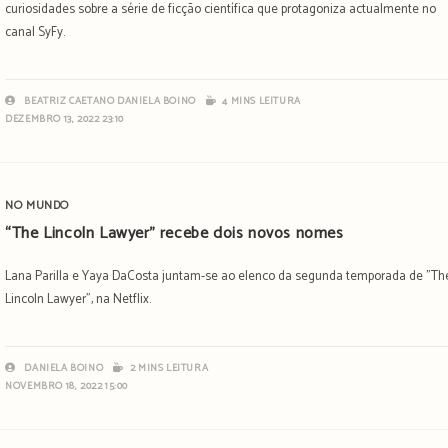
curiosidades sobre a série de ficção científica que protagoniza actualmente no
canal SyFy.
BEATRIZ CAETANO
DANIELA BOINO
4 MINS LEITURA
DEZEMBRO 13, 2022 23:10
NO MUNDO
“The Lincoln Lawyer” recebe dois novos nomes
Lana Parilla e Yaya DaCosta juntam-se ao elenco da segunda temporada de "Th
Lincoln Lawyer", na Netflix.
DANIELA BOINO
2 MINS LEITURA
NOVEMBRO 18, 2022 15:00