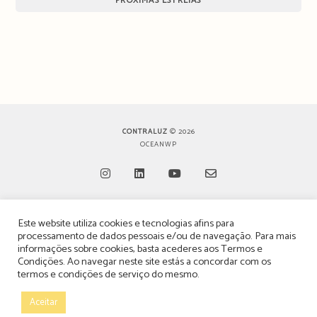
PRÓXIMAS ESTREIAS
CONTRALUZ
© 2026
OCEANWP
Opens
Opens
Opens
Opens
Este website utiliza cookies e tecnologias afins para
in
in
in
in
TERMOS, CONDIÇÕES & POLÍTICA DE PRIVACIDADE
processamento de dados pessoais e/ou de navegação. Para mais
a
a
a
a
informações sobre cookies, basta acederes aos
Termos e
ESTATUTO EDITORIAL
Condições
. Ao navegar neste site estás a concordar com os
new
new
new
new
termos e condições de serviço do mesmo.
tab
tab
tab
tab
POLÍTICA DE PUBLICIDADE E ANÚNCIOS
Aceitar
CONTACTOS