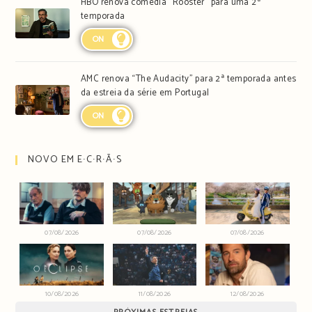
HBO renova comédia “Rooster” para uma 2ª
temporada
ON
AMC renova “The Audacity” para 2ª temporada antes
da estreia da série em Portugal
ON
NOVO EM E∙C∙R∙Ã∙S
07/08/2026
07/08/2026
07/08/2026
10/08/2026
11/08/2026
12/08/2026