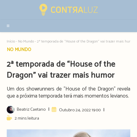
Resultados
da
pesquisa
-
sidebar
Início
-
No Mundo
-
2ª temporada de “House of the Dragon” vai trazer mais humor
Post
NO MUNDO
category:
2ª temporada de “House of the
Dragon” vai trazer mais humor
Um dos showrunners de "House of the Dragon" revela
que a próxima temporada terá mais momentos levianos.
Post
Beatriz Caetano
Artigo
Outubro 24, 2022 19:00
author:
publicado:
Reading
2 mins leitura
time: