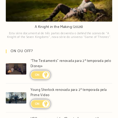
A Knight in the Making (2026)
Esta série documental de três partes desvenda o
behind the scenes
de "A
Knight of the Seven Kingdoms", nova série do universo "Game of Thrones".
ON OU OFF?
“The Testaments” renovada para 2ª temporada pelo
Disney+
ON
Young Sherlock renovada para 2ª temporada pela
Prime Video
ON