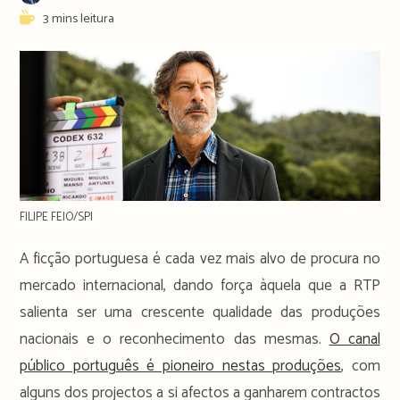
author:
publicado:
Reading
3 mins leitura
time:
FILIPE FEIO/SPI
A ficção portuguesa é cada vez mais alvo de procura no
mercado internacional, dando força àquela que a RTP
salienta ser uma crescente qualidade das produções
nacionais e o reconhecimento das mesmas.
O canal
público português é pioneiro nestas produções
, com
alguns dos projectos a si afectos a ganharem contractos