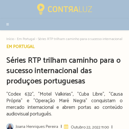
Resultados
da
pesquisa
-
sidebar
Início
-
Em Portugal
-
Séries RTP trilham caminho para o sucesso internacional da
Post
EM PORTUGAL
category:
Séries RTP trilham caminho para o
sucesso internacional das
produções portuguesas
"Codex 632", "Motel Valkirias", "Cuba Libre", "Causa
Própria" e "Operação Maré Negra" conquistam o
mercado internacional e abrem portas ao conteúdo
audiovisual português.
Post
Joana Henriques Pereira
Artigo
Outubro 22, 2022 11:00