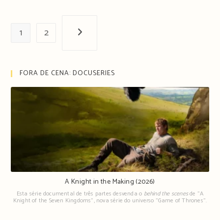
1
2
Próxima página
FORA DE CENA: DOCUSERIES
A Knight in the Making (2026)
Esta série documental de três partes desvenda o
behind the scenes
de "A
Knight of the Seven Kingdoms", nova série do universo "Game of Thrones".