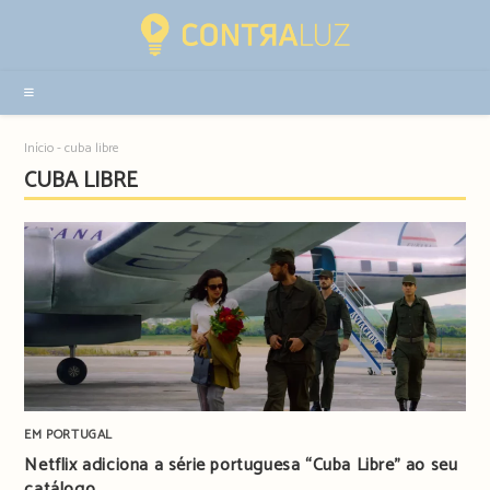
Resultados
da
pesquisa
-
sidebar
Início
-
cuba libre
CUBA LIBRE
EM PORTUGAL
Netflix adiciona a série portuguesa “Cuba Libre” ao seu
catálogo