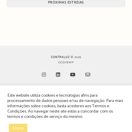
PRÓXIMAS ESTREIAS
CONTRALUZ
© 2026
OCEANWP
Opens
Opens
Opens
Opens
Este website utiliza cookies e tecnologias afins para
in
in
in
in
TERMOS, CONDIÇÕES & POLÍTICA DE PRIVACIDADE
processamento de dados pessoais e/ou de navegação. Para mais
a
a
a
a
informações sobre cookies, basta acederes aos
Termos e
ESTATUTO EDITORIAL
Condições
. Ao navegar neste site estás a concordar com os
new
new
new
new
termos e condições de serviço do mesmo.
tab
tab
tab
tab
POLÍTICA DE PUBLICIDADE E ANÚNCIOS
Aceitar
CONTACTOS