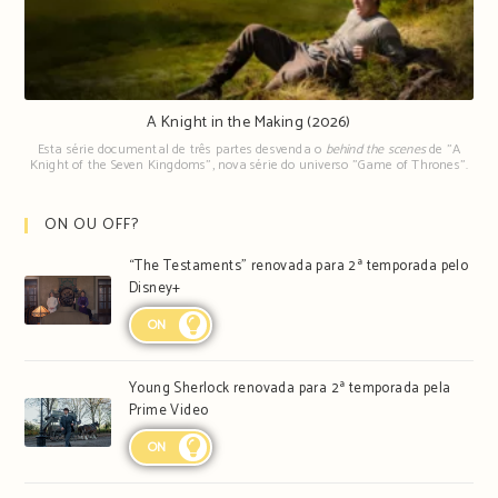
A Knight in the Making (2026)
Esta série documental de três partes desvenda o
behind the scenes
de "A
Knight of the Seven Kingdoms", nova série do universo "Game of Thrones".
ON OU OFF?
“The Testaments” renovada para 2ª temporada pelo
Disney+
ON
Young Sherlock renovada para 2ª temporada pela
Prime Video
ON