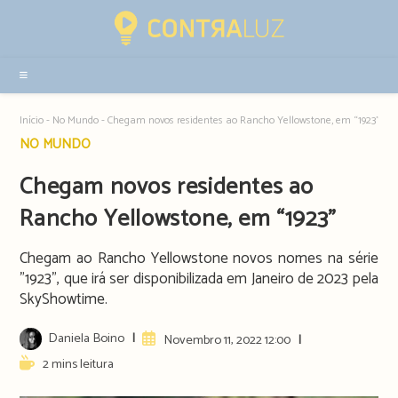
Resultados
da
pesquisa
-
sidebar
Início
-
No Mundo
-
Chegam novos residentes ao Rancho Yellowstone, em “1923”
Post
NO MUNDO
category:
Chegam novos residentes ao
Rancho Yellowstone, em “1923”
Chegam ao Rancho Yellowstone novos nomes na série
"1923", que irá ser disponibilizada em Janeiro de 2023 pela
SkyShowtime.
Post
Daniela Boino
Artigo
Novembro 11, 2022 12:00
author:
publicado:
Reading
2 mins leitura
time: