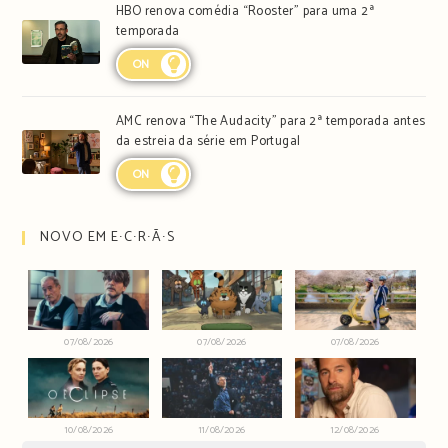
HBO renova comédia “Rooster” para uma 2ª
temporada
ON
AMC renova “The Audacity” para 2ª temporada antes
da estreia da série em Portugal
ON
NOVO EM E∙C∙R∙Ã∙S
07/08/2026
07/08/2026
07/08/2026
10/08/2026
11/08/2026
12/08/2026