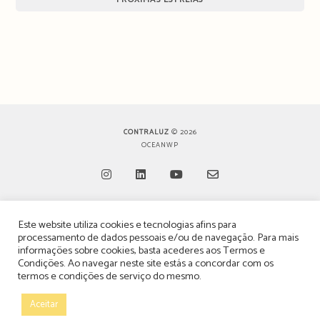
CONTRALUZ
© 2026
OCEANWP
Opens
Opens
Opens
Opens
Este website utiliza cookies e tecnologias afins para
in
in
in
in
TERMOS, CONDIÇÕES & POLÍTICA DE PRIVACIDADE
processamento de dados pessoais e/ou de navegação. Para mais
a
a
a
a
informações sobre cookies, basta acederes aos
Termos e
ESTATUTO EDITORIAL
Condições
. Ao navegar neste site estás a concordar com os
new
new
new
new
termos e condições de serviço do mesmo.
tab
tab
tab
tab
POLÍTICA DE PUBLICIDADE E ANÚNCIOS
Aceitar
CONTACTOS