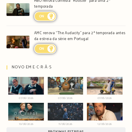
HBO renova comédia “Rooster” para uma 2ª
temporada
ON
AMC renova “The Audacity” para 2ª temporada antes
da estreia da série em Portugal
ON
NOVO EM E∙C∙R∙Ã∙S
07/08/2026
07/08/2026
07/08/2026
10/08/2026
11/08/2026
12/08/2026
PRÓXIMAS ESTREIAS