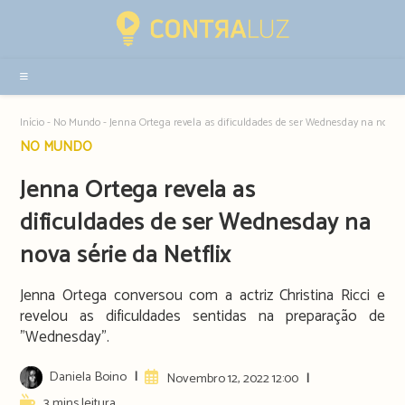
Resultados
da
pesquisa
-
sidebar
Início
-
No Mundo
-
Jenna Ortega revela as dificuldades de ser Wednesday na nova sé
Post
NO MUNDO
category:
Jenna Ortega revela as
dificuldades de ser Wednesday na
nova série da Netflix
Jenna Ortega conversou com a actriz Christina Ricci e
revelou as dificuldades sentidas na preparação de
"Wednesday".
Post
Daniela Boino
Artigo
Novembro 12, 2022 12:00
author:
publicado:
Reading
3 mins leitura