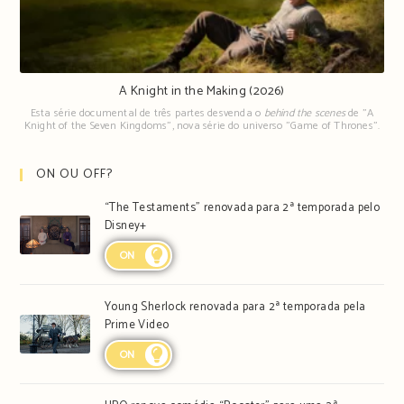
A Knight in the Making (2026)
Esta série documental de três partes desvenda o
behind the scenes
de "A
Knight of the Seven Kingdoms", nova série do universo "Game of Thrones".
ON OU OFF?
“The Testaments” renovada para 2ª temporada pelo
Disney+
ON
Young Sherlock renovada para 2ª temporada pela
Prime Video
ON